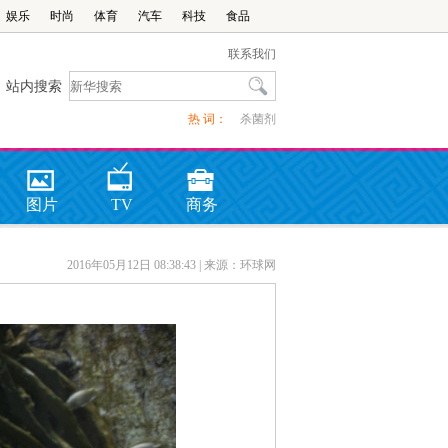
娱乐
时尚
体育
汽车
科技
食品
联系我们
站内搜索
热 词：
杀菌剂
图片
TV
商务
2016年05月12日 08:38:43
| 来源：环球网