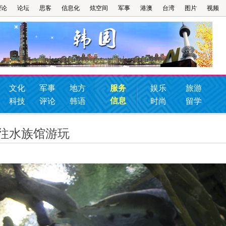
理论
论坛
思客
信息化
炫空间
军事
港澳
台湾
图片
视频
文化
军事
地方
服务
娱乐
旅游
信息
科技
评论
韩语
时尚
留学
往水族馆游玩