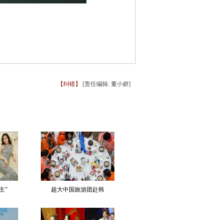
【纠错】
[责任编辑: 董小娇]
主”
超大中国旅游团赴韩