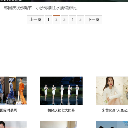
尔，韩国庆祝佛诞节，小沙弥前往水族馆游玩。
上一页
1
2
3
4
5
下一页
国际时装周
朝鲜庆祝七大闭幕
宋茜化身“人鱼公