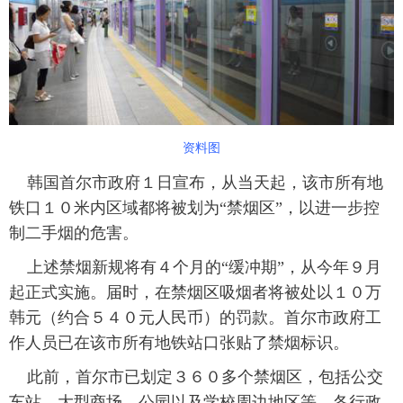
富媒体
摄影
新华广播
新华电视中文
新华电视英文
返回PC
资料图
韩国首尔市政府１日宣布，从当天起，该市所有地
铁口１０米内区域都将被划为“禁烟区”，以进一步控
制二手烟的危害。
上述禁烟新规将有４个月的“缓冲期”，从今年９月
起正式实施。届时，在禁烟区吸烟者将被处以１０万
韩元（约合５４０元人民币）的罚款。首尔市政府工
作人员已在该市所有地铁站口张贴了禁烟标识。
此前，首尔市已划定３６０多个禁烟区，包括公交
车站、大型商场、公园以及学校周边地区等。各行政