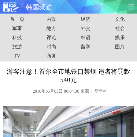
韩国频道
首 页
内政
经济
文化
首页
时政
国际
财经
军事
地方
外交
社会
科技
评论
韩语
娱乐
娱乐
体育
人事
教育
旅游
时尚
留学
图片
时尚
思客
地方
法治
TV
商务
港澳
台湾
华人
汽车
游客注意！首尔全市地铁口禁烟 违者将罚款
540元
科技
能源
房产
公司
2016年05月03日 06:04:30
来源：
新华社
图片
视频
彩票
食品
旅游
健康
信息化
数据
金融
公益
军事
无人机