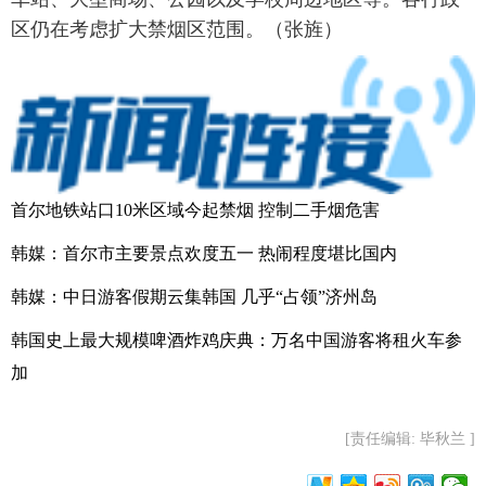
区仍在考虑扩大禁烟区范围。（张旌）
首尔地铁站口10米区域今起禁烟 控制二手烟危害
韩媒：首尔市主要景点欢度五一 热闹程度堪比国内
韩媒：中日游客假期云集韩国 几乎“占领”济州岛
韩国史上最大规模啤酒炸鸡庆典：万名中国游客将租火车参
加
[责任编辑: 毕秋兰 ]