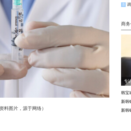
8
调
商务
专
韩宝
新韩
料图片，源于网络）
新韩