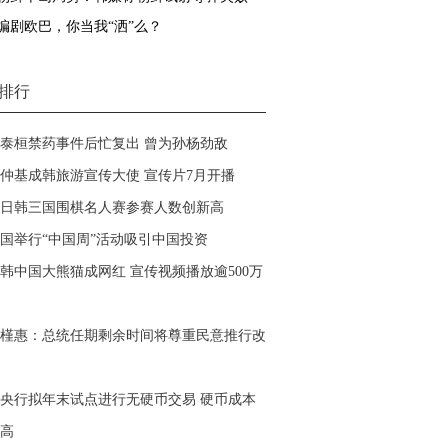
编剧欧巴，你当我“洒”么？
排行
泰桓禁药事件后忙复出 曾为孙杨劲敌
仲基成韩旅游宣传大使 宣传片7月开播
日韩三国围棋名人赛参赛人数创新高
国举行“中国周”活动吸引中国投资
韩中国大熊猫成网红 宣传视频播放逾500万
槿惠：总统任期剩余时间将尊重民意推行改
央行拟年末试点进行无硬币交易 硬币成本
高