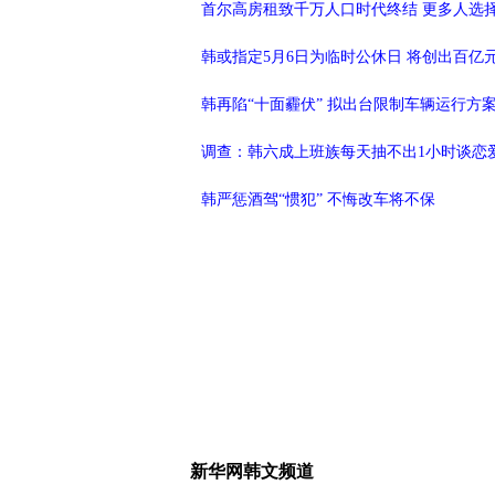
首尔高房租致千万人口时代终结 更多人选
韩或指定5月6日为临时公休日 将创出百亿
韩再陷“十面霾伏” 拟出台限制车辆运行方
调查：韩六成上班族每天抽不出1小时谈恋
韩严惩酒驾“惯犯” 不悔改车将不保
新华网韩文频道