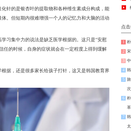
化针的是银杏叶的提取物和各种维生素成分构成，能
肢体。但短期内很难增强一个人的记忆力和大脑的活动
点击
习集中力的说法是缺乏医学根据的。这只是"安慰
1
朴
示信任的时候，自身的症状就会在一定程度上得到缓解
2
宋
3
中
4
韩
根据，还是很多家长给孩子打针，这又是韩国教育界
5
旅
次
6
朴
革
7
韩
太