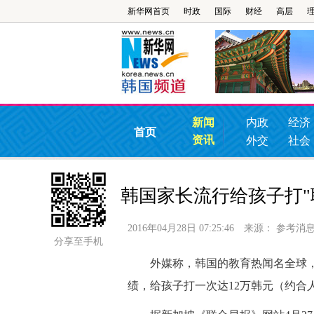
新华网首页
时政
国际
财经
高层
新闻
内政
经济
首页
资讯
外交
社会
韩国家长流行给孩子打"
2016年04月28日 07:25:46
来源：
参考消
分享至手机
外媒称，韩国的教育热闻名全球，
绩，给孩子打一次达12万韩元（约合人