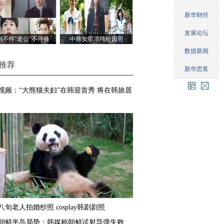
剧不停"老公"不停换
中韩女星清纯校园照
推荐
视频：“大熊猫夫妇”在韩迎首秀 将在韩旅居
八旬老人拍婚纱照 cosplay韩剧剧照
朝鲜半岛局势：韩媒称朝鲜试射导弹失败