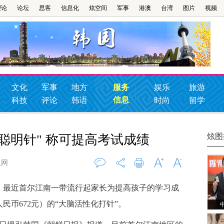
理论
论坛
思客
信息化
炫空间
军事
港澳
台湾
图片
视频
文化
军事
地方
服务
娱乐
旅游
信息
科技
评论
韩语
时尚
留学
炫图
聪明针" 称可提高考试成绩
息网
评论
0
打印
字大
字小
最近首尔江南一带流行起家长为提高孩子的学习成
民币672元）的“大脑活性化打针”。