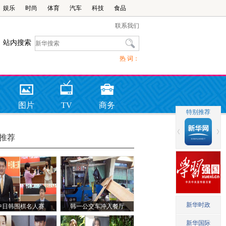
娱乐
时尚
体育
汽车
科技
食品
联系我们
站内搜索
热 词：
图片
TV
商务
推荐
中日韩围棋名人赛
韩一公交车冲入餐厅