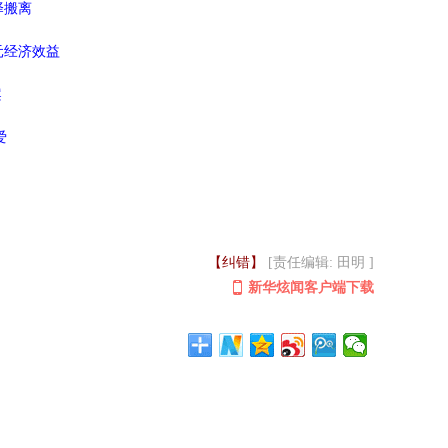
择搬离
元经济效益
案
爱
【纠错】
[责任编辑: 田明 ]
新华炫闻客户端下载