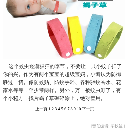
富媒体
摄影
新华广播
新华电视中文
新华电视英文
返回PC
这个蚊虫逐渐猖狂的季节，不要让一只小蚊子扫了
你的兴。作为有两个宝宝的超级宝妈，小编认为防御
胜过一切。像防蚊贴、防蚊手环、各种驱蚊香水、花
露水等等，至少带两样。另外，万一被蚊虫叮了，有
个小秘方，找片蝎子草碾碎涂上，绝对管用。
上一页
1
2
3
4
5
6
7
8
9
10
下一页
[责任编辑: 毕秋兰 ]