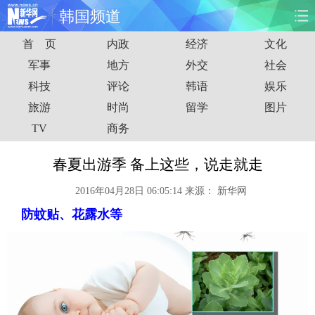
韩国频道
首 页
内政
经济
文化
首页
时政
国际
财经
军事
地方
外交
社会
科技
评论
韩语
娱乐
娱乐
体育
人事
教育
旅游
时尚
留学
图片
时尚
思客
地方
法治
TV
商务
港澳
台湾
华人
汽车
春夏出游季 备上这些，说走就走
2016年04月28日 06:05:14
来源：
新华网
科技
能源
房产
公司
防蚊贴、花露水等
图片
视频
彩票
食品
旅游
健康
信息化
数据
金融
公益
军事
无人机