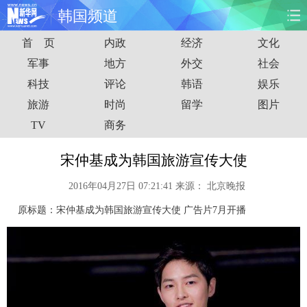
韩国频道
首 页
内政
经济
文化
首页
时政
国际
财经
军事
地方
外交
社会
科技
评论
韩语
娱乐
娱乐
体育
人事
教育
旅游
时尚
留学
图片
时尚
思客
地方
法治
TV
商务
港澳
台湾
华人
汽车
宋仲基成为韩国旅游宣传大使
2016年04月27日 07:21:41
来源：
北京晚报
科技
能源
房产
公司
原标题：宋仲基成为韩国旅游宣传大使 广告片7月开播
图片
视频
彩票
食品
旅游
健康
信息化
数据
金融
公益
军事
无人机