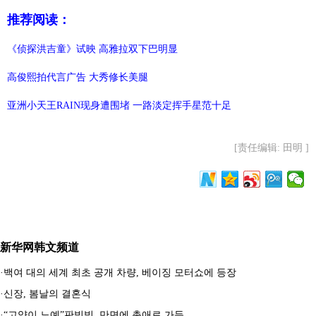
推荐阅读：
《侦探洪吉童》试映 高雅拉双下巴明显
高俊熙拍代言广告 大秀修长美腿
亚洲小天王RAIN现身遭围堵 一路淡定挥手星范十足
[责任编辑: 田明 ]
新华网韩文频道
·
백여 대의 세계 최초 공개 차량, 베이징 모터쇼에 등장
·
신장, 봄날의 결혼식
·
“고양이 노예”판빙빙, 만면에 총애로 가득