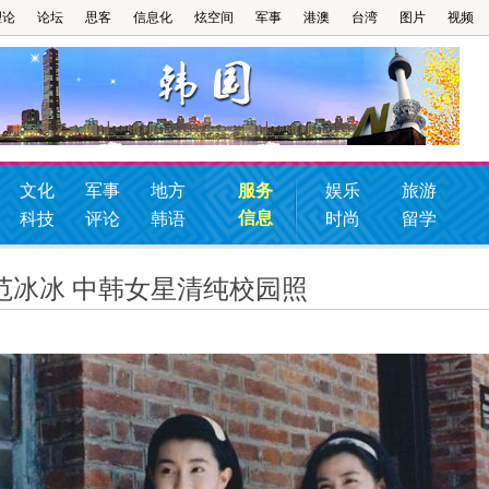
理论
论坛
思客
信息化
炫空间
军事
港澳
台湾
图片
视频
文化
军事
地方
服务
娱乐
旅游
信息
科技
评论
韩语
时尚
留学
范冰冰 中韩女星清纯校园照