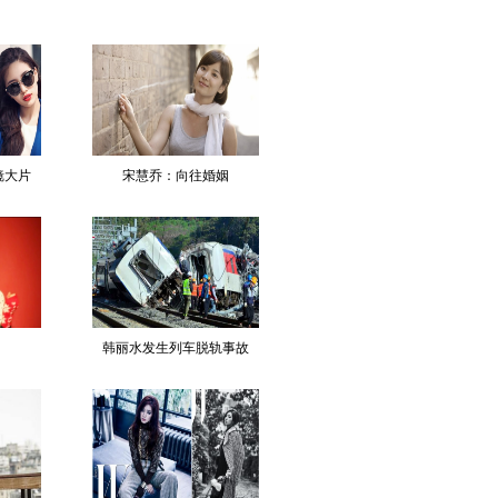
镜大片
宋慧乔：向往婚姻
韩丽水发生列车脱轨事故