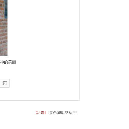
神的美丽
一页
【纠错】
[责任编辑: 毕秋兰]