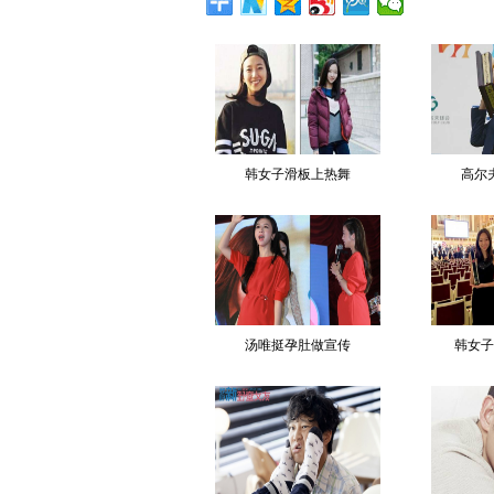
韩女子滑板上热舞
高尔
汤唯挺孕肚做宣传
韩女子