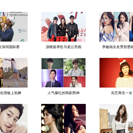
夫深圳国际赛
汤唯挺孕肚与老公亮相
李敏镐女友秀智墨
在滑板上热舞
人气爆红的韩剧男神
先艺再生一女