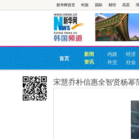
新华网首页
时政
国际
财经
高层
新闻
内政
经济
首页
资讯
外交
社会
宋慧乔朴信惠全智贤杨幂