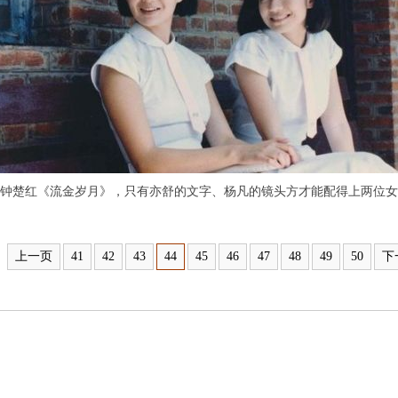
钟楚红《流金岁月》，只有亦舒的文字、杨凡的镜头方才能配得上两位女
上一页
41
42
43
44
45
46
47
48
49
50
下