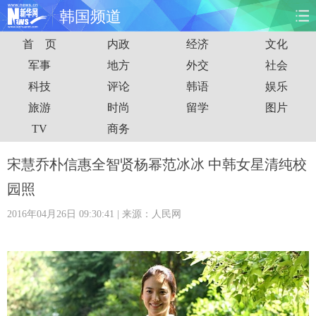
韩国频道
首 页
内政
经济
文化
首页
时政
国际
财经
军事
地方
外交
社会
科技
评论
韩语
娱乐
娱乐
体育
人事
教育
旅游
时尚
留学
图片
时尚
思客
地方
法治
TV
商务
港澳
台湾
华人
汽车
宋慧乔朴信惠全智贤杨幂范冰冰 中韩女星清纯校
园照
科技
能源
房产
公司
2016年04月26日 09:30:41
| 来源：人民网
图片
视频
彩票
食品
旅游
健康
信息化
数据
金融
公益
军事
无人机