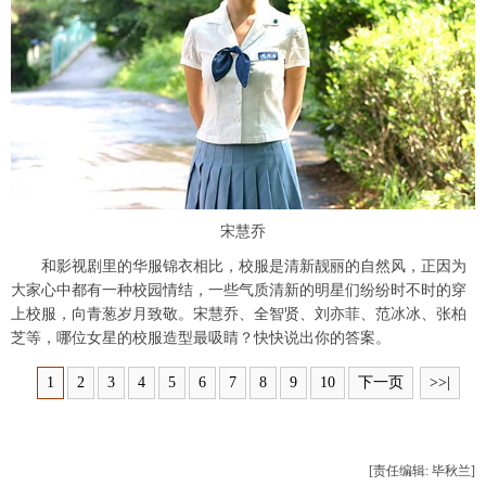
富媒体
摄影
新华广播
新华电视中文
新华电视英文
返回PC
宋慧乔
和影视剧里的华服锦衣相比，校服是清新靓丽的自然风，正因为
大家心中都有一种校园情结，一些气质清新的明星们纷纷时不时的穿
上校服，向青葱岁月致敬。宋慧乔、全智贤、刘亦菲、范冰冰、张柏
芝等，哪位女星的校服造型最吸睛？快快说出你的答案。
1
2
3
4
5
6
7
8
9
10
下一页
>>|
[责任编辑: 毕秋兰]