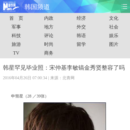
韩国频道
首 页
内政
经济
文化
首页
时政
国际
财经
军事
地方
外交
社会
科技
评论
韩语
娱乐
娱乐
体育
人事
教育
旅游
时尚
留学
图片
时尚
思客
地方
法治
TV
商务
港澳
台湾
华人
汽车
韩星罕见毕业照：宋仲基李敏镐金秀贤整容了吗
2016年04月26日 07:00:34
| 来源：北青网
科技
能源
房产
公司
图片
视频
彩票
食品
申彗星（28 ／39张）
旅游
健康
信息化
数据
金融
公益
军事
无人机