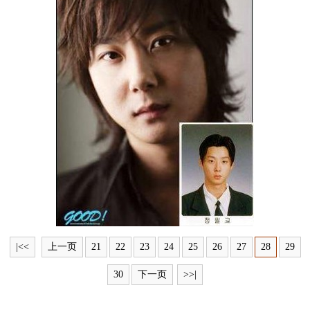
富媒体
摄影
新华广播
新华电视中文
新华电视英文
返回PC
|<<
上一页
21
22
23
24
25
26
27
28
29
30
下一页
>>|