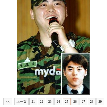
富媒体
摄影
新华广播
新华电视中文
新华电视英文
返回PC
|<<
上一页
21
22
23
24
25
26
27
28
29