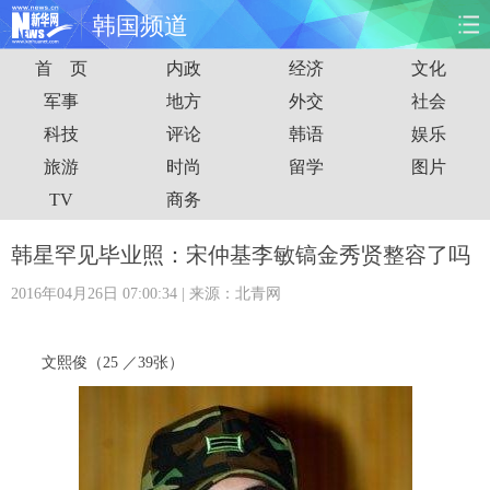
韩国频道
首 页
内政
经济
文化
首页
时政
国际
财经
军事
地方
外交
社会
科技
评论
韩语
娱乐
娱乐
体育
人事
教育
旅游
时尚
留学
图片
时尚
思客
地方
法治
TV
商务
港澳
台湾
华人
汽车
韩星罕见毕业照：宋仲基李敏镐金秀贤整容了吗
2016年04月26日 07:00:34
| 来源：北青网
科技
能源
房产
公司
图片
视频
彩票
食品
文熙俊（25 ／39张）
旅游
健康
信息化
数据
金融
公益
军事
无人机