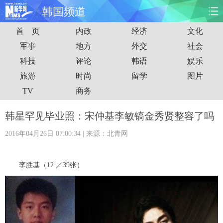
韩国频道
首 页
内政
经济
文化
首页
时政
国际
财经
军事
地方
外交
社会
科技
评论
韩语
娱乐
娱乐
体育
人事
教育
旅游
时尚
留学
图片
时尚
思客
地方
法治
TV
商务
港澳
台湾
华人
汽车
韩星罕见毕业照：宋仲基李敏镐金秀贤整容了吗
2016年04月26日 07:00:34
| 来源：北青网
科技
能源
房产
公司
图片
视频
彩票
食品
李胜基（12 ／39张）
旅游
健康
信息化
数据
金融
公益
军事
无人机