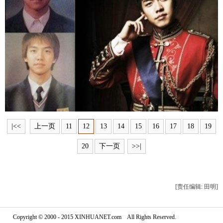
富媒体
摄影
新华广播
新华电视中文
新华电视英文
返回PC
|<<
上一页
11
12
13
14
15
16
17
18
19
20
下一页
>>|
[责任编辑: 田明]
Copyright © 2000 - 2015 XINHUANET.com All Rights Reserved.