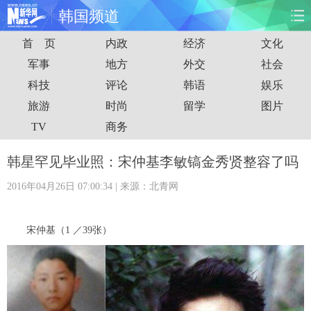
韩国频道
首 页
内政
经济
文化
首页
时政
国际
财经
军事
地方
外交
社会
科技
评论
韩语
娱乐
娱乐
体育
人事
教育
旅游
时尚
留学
图片
时尚
思客
地方
法治
TV
商务
港澳
台湾
华人
汽车
韩星罕见毕业照：宋仲基李敏镐金秀贤整容了吗
2016年04月26日 07:00:34
| 来源：北青网
科技
能源
房产
公司
图片
视频
彩票
食品
宋仲基（1 ／39张）
旅游
健康
信息化
数据
金融
公益
军事
无人机