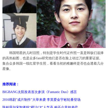
富媒体
摄影
新华广播
新华电视中文
新华电视英文
返回PC
韩国明星的儿时旧照，特别是学生时代证件照一直是韩饭们追捧
的高热贴图，也是众多fans研究他们是否在脸上动过刀的重要证据。
集合众多韩国一线红星学生照，看看当初的稚嫩样是否也会透着几分
星像。
推荐阅读：
BIGBANG太阳发表首次参演《Fantastic Duo》感言
2016韩剧"成片制作"大举来袭 李英爱金宇彬轮番登场
陈柏霖与宋智孝组“橙汁CP”人气高 称不介意姐弟恋