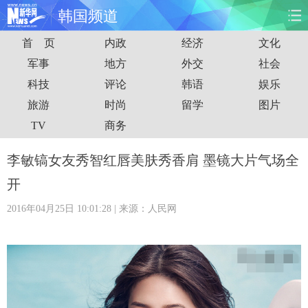
韩国频道
首 页
内政
经济
文化
首页
时政
国际
财经
军事
地方
外交
社会
科技
评论
韩语
娱乐
娱乐
体育
人事
教育
旅游
时尚
留学
图片
时尚
思客
地方
法治
TV
商务
港澳
台湾
华人
汽车
李敏镐女友秀智红唇美肤秀香肩 墨镜大片气场全
开
科技
能源
房产
公司
2016年04月25日 10:01:28
| 来源：人民网
图片
视频
彩票
食品
旅游
健康
信息化
数据
金融
公益
军事
无人机