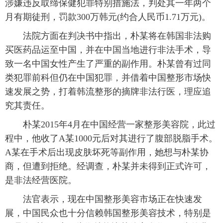
涉嫌违反取缔保健犯罪特别措施法，判处其一年两个
月有期徒刑，罚款300万韩元(约合人民币1.71万元)。
富媒体
摄影
新华广播
法院方面在判决书中指出，朴某将在韩国非法购
新华电视中文
新华电视英文
返回PC
买医药品运至中国，并在中国当地进行非法手术，导
致一名中国女性产生了严重的副作用。朴某曾有过同
类犯罪前科但仍在中国犯罪，并借着中国整形市场快
速发展之势，打着韩流整形的摘牌非法行医，理应追
究其责任。
朴某2015年4月在中国经营一家整形美容院，此过
程中，他收了A某1000元后对其进行了腹部脱脂手术。
A某在手术后出现皮肤坏死等副作用，她想与朴某协
商，但遭到拒绝。经调查，朴某并未得到正式许可，
是非法经营医院。
法官表示，现在中国整形美容市场正在快速发
展，中国民众也十分信赖韩国整形美容技术，特别是