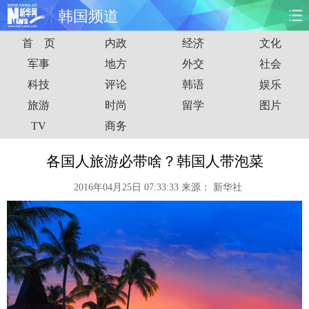
韩国频道
首 页
内政
经济
文化
首页
时政
国际
财经
军事
地方
外交
社会
科技
评论
韩语
娱乐
娱乐
体育
人事
教育
旅游
时尚
留学
图片
时尚
思客
地方
法治
TV
商务
港澳
台湾
华人
汽车
各国人旅游必带啥？韩国人带泡菜
2016年04月25日 07:33:33
来源：
新华社
科技
能源
房产
公司
图片
视频
彩票
食品
旅游
健康
信息化
数据
金融
公益
军事
无人机