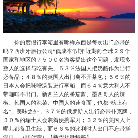
富媒体
摄影
新华广播
新华电视中文
新华电视英文
返回PC
你的度假行李箱里有哪样东西是每次出门必带的
吗？西班牙旅行公司“低成本假期”近期向全球２９个
国家和地区的７５００名游客提出这个问题，发现多
数人的选择与吃有关。５３％法国人把奶酪作为出行
必备品；４８％的英国人出门离不开茶包；５６％的
日本人会把味噌汤装进行李箱，而６４％意大利人不
带咖啡不出门。新西兰人的番茄酱、墨西哥人的辣
椒、韩国人的泡菜、中国人的速食面，也都“榜上有
名”。美味之外，３７％的俄罗斯人出行必带扑克牌，
３０％的瑞士人会装着便携军刀；３２％的美国人上
哪儿都备卫生纸，而６６％的比利时人出门不忘带搓
澡巾。（张代蕾）【新华社微特稿】