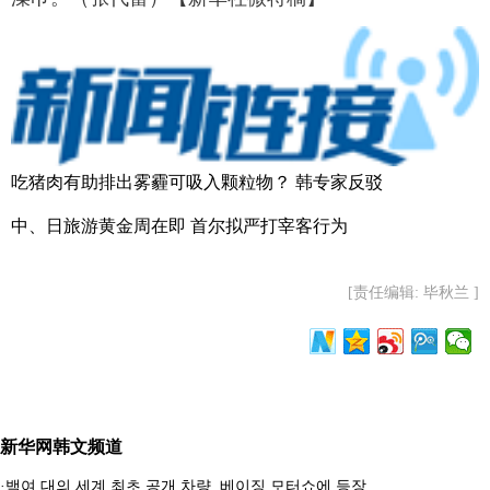
吃猪肉有助排出雾霾可吸入颗粒物？ 韩专家反驳
中、日旅游黄金周在即 首尔拟严打宰客行为
[责任编辑: 毕秋兰 ]
新华网韩文频道
·
백여 대의 세계 최초 공개 차량, 베이징 모터쇼에 등장