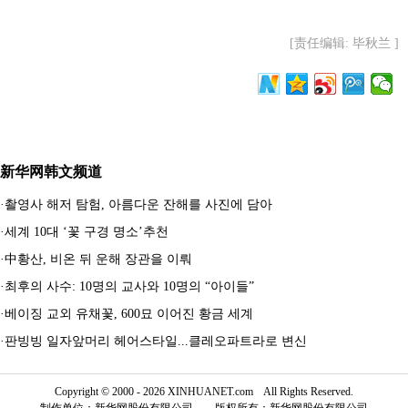
[责任编辑: 毕秋兰 ]
新华网韩文频道
·
촬영사 해저 탐험, 아름다운 잔해를 사진에 담아
·
세계 10대 ‘꽃 구경 명소’추천
·
中황산, 비온 뒤 운해 장관을 이뤄
·
최후의 사수: 10명의 교사와 10명의 “아이들”
·
베이징 교외 유채꽃, 600묘 이어진 황금 세계
·
판빙빙 일자앞머리 헤어스타일...클레오파트라로 변신
Copyright © 2000 - 2026 XINHUANET.com All Rights Reserved.
制作单位：新华网股份有限公司 版权所有：新华网股份有限公司