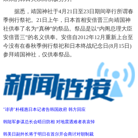
富媒体
摄影
新华广播
据悉，靖国神社于4月21日至23日期间举行所谓春
季例行祭祀。21日上午，日本首相安倍晋三向靖国神
新华电视中文
新华电视英文
返回PC
社供奉了名为“真榊”的祭品。祭品是以“内阁总理大臣
安倍晋三”的名义供奉。安倍自2012年12月重新上台至
今没有在春秋季例行祭祀和日本终战纪念日(8月15日)
参拜靖国神社，仅供奉祭品。
"诽谤"朴槿惠日本记者告韩国政府 韩方回应
韩陆军参谋总长会晤日防相 对地震遇难者表哀悼
韩美日副外长将于明日在首尔开会商讨对朝制裁