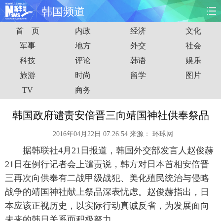
韩国频道
首 页
内政
经济
文化
首页
时政
国际
财经
军事
地方
外交
社会
科技
评论
韩语
娱乐
娱乐
体育
人事
教育
旅游
时尚
留学
图片
时尚
思客
地方
法治
TV
商务
港澳
台湾
华人
汽车
韩国政府谴责安倍晋三向靖国神社供奉祭品
2016年04月22日 07:26:54
来源：
环球网
科技
能源
房产
公司
据韩联社4月21日报道，韩国外交部发言人赵俊赫
图片
视频
彩票
食品
21日在例行记者会上谴责说，韩方对日本首相安倍晋
三再次向供奉有二战甲级战犯、美化殖民统治与侵略
旅游
健康
信息化
数据
战争的靖国神社献上祭品深表忧虑。赵俊赫指出，日
本应该正视历史，以实际行动真诚反省，为发展面向
金融
公益
军事
无人机
未来的韩日关系而积极努力。