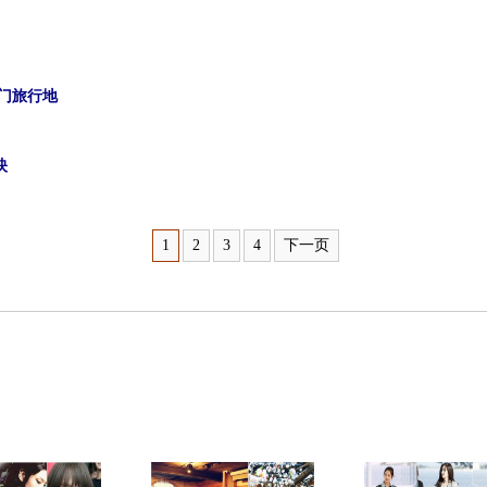
热门旅行地
映
1
2
3
4
下一页