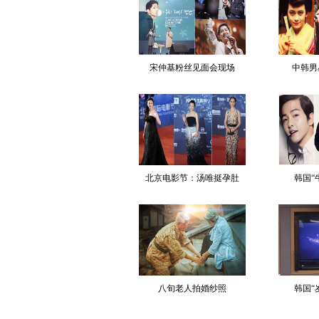
宋仲基粉丝见面会现场
中韩男
北京电影节：汤唯挺孕肚
韩国“
八旬老人拍婚纱照
韩国“