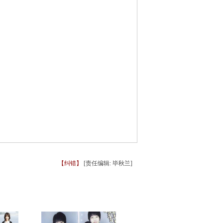
【纠错】
[责任编辑: 毕秋兰]