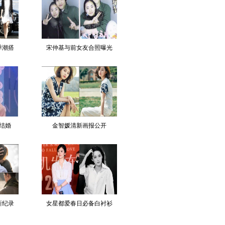
季潮搭
宋仲基与前女友合照曝光
结婚
金智媛清新画报公开
新纪录
女星都爱春日必备白衬衫