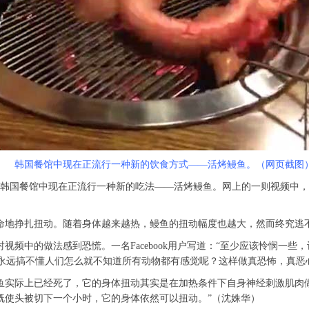
韩国餐馆中现在正流行一种新的饮食方式——活烤鳗鱼。（网页截图
韩国餐馆中现在正流行一种新的吃法——活烤鳗鱼。网上的一则视频中，
。
地挣扎扭动。随着身体越来越热，鳗鱼的扭动幅度也越大，然而终究
中的做法感到恐慌。一名Facebook用户写道：“至少应该怜悯一些
“我永远搞不懂人们怎么就不知道所有动物都有感觉呢？这样做真恐怖，
际上已经死了，它的身体扭动其实是在加热条件下自身神经刺激肌肉做
既使头被切下一个小时，它的身体依然可以扭动。”（沈姝华）