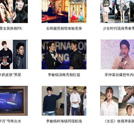
星女装扮相PK
去韩服照相馆体验变身
少女时代现身秀春
牛奶皮肤”男星
李敏镐汤唯亮相红毯
宋仲基自爆想年内
岁月”号终出水
李敏镐朴海镇同现机场
《太后》收视率刷