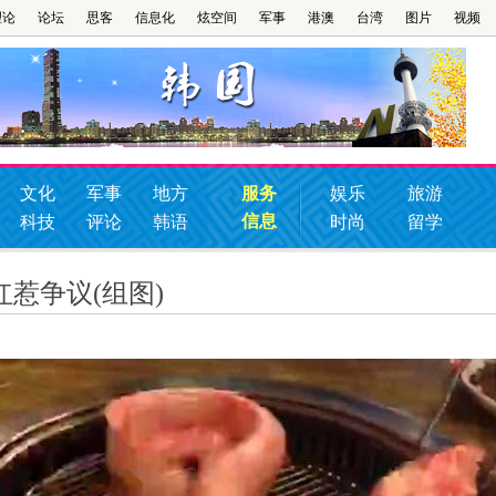
理论
论坛
思客
信息化
炫空间
军事
港澳
台湾
图片
视频
文化
军事
地方
服务
娱乐
旅游
信息
科技
评论
韩语
时尚
留学
惹争议(组图)