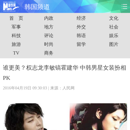
韩国频道
首 页
内政
经济
文化
首页
时政
国际
财经
军事
地方
外交
社会
科技
评论
韩语
娱乐
娱乐
体育
人事
教育
旅游
时尚
留学
图片
时尚
思客
地方
法治
TV
商务
港澳
台湾
华人
汽车
谁更美？权志龙李敏镐霍建华 中韩男星女装扮相
PK
科技
能源
房产
公司
2016年04月19日 09:30:03
| 来源：人民网
图片
视频
彩票
食品
旅游
健康
信息化
数据
金融
公益
军事
无人机