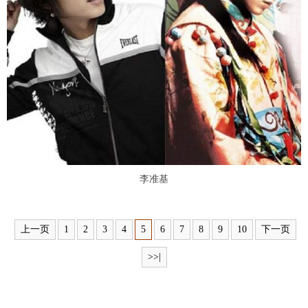
富媒体
摄影
新华广播
新华电视中文
新华电视英文
返回PC
李准基
上一页
1
2
3
4
5
6
7
8
9
10
下一页
>>|