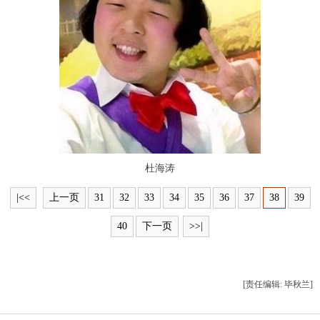
富媒体
摄影
新华广播
新华电视中文
新华电视英文
返回PC
杜海涛
|<<
上一页
31
32
33
34
35
36
37
38
39
40
下一页
>>|
[责任编辑: 毕秋兰]