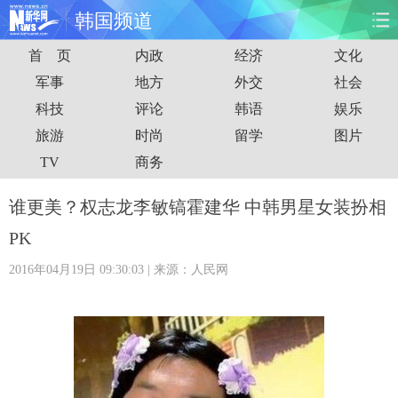
韩国频道
首 页
内政
经济
文化
首页
时政
国际
财经
军事
地方
外交
社会
科技
评论
韩语
娱乐
娱乐
体育
人事
教育
旅游
时尚
留学
图片
时尚
思客
地方
法治
TV
商务
港澳
台湾
华人
汽车
谁更美？权志龙李敏镐霍建华 中韩男星女装扮相
PK
科技
能源
房产
公司
2016年04月19日 09:30:03
| 来源：人民网
图片
视频
彩票
食品
旅游
健康
信息化
数据
金融
公益
军事
无人机