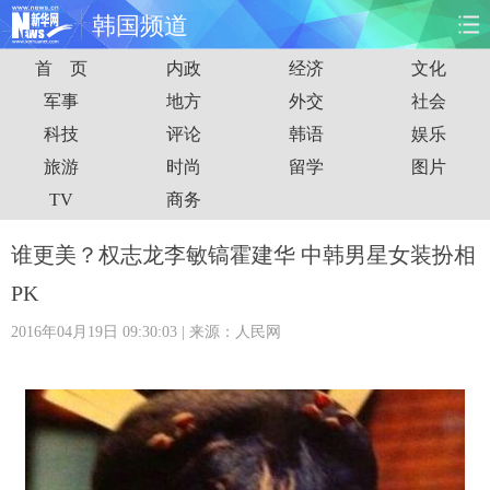
韩国频道
首 页
内政
经济
文化
首页
时政
国际
财经
军事
地方
外交
社会
科技
评论
韩语
娱乐
娱乐
体育
人事
教育
旅游
时尚
留学
图片
时尚
思客
地方
法治
TV
商务
港澳
台湾
华人
汽车
谁更美？权志龙李敏镐霍建华 中韩男星女装扮相
PK
科技
能源
房产
公司
2016年04月19日 09:30:03
| 来源：人民网
图片
视频
彩票
食品
旅游
健康
信息化
数据
金融
公益
军事
无人机