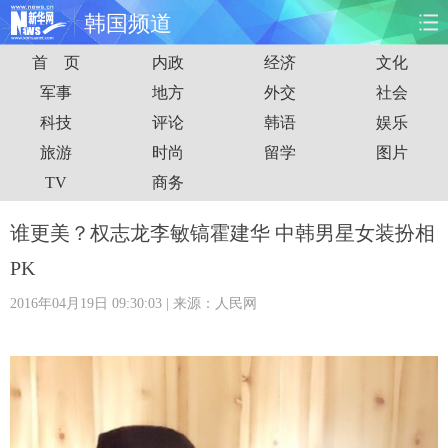
韩国频道
首 页
内政
经济
文化
首页
时政
国际
财经
军事
地方
外交
社会
科技
评论
韩语
娱乐
娱乐
体育
人事
教育
旅游
时尚
留学
图片
时尚
思客
地方
法治
TV
商务
港澳
台湾
华人
汽车
谁更美？权志龙李敏镐霍建华 中韩男星女装扮相
PK
科技
能源
房产
公司
2016年04月19日 09:30:03
| 来源：人民网
图片
视频
彩票
食品
旅游
健康
信息化
数据
金融
公益
军事
无人机