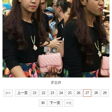
富媒体
摄影
新华广播
新华电视中文
新华电视英文
返回PC
罗志祥
|<<
上一页
21
22
23
24
25
26
27
28
29
30
下一页
>>|