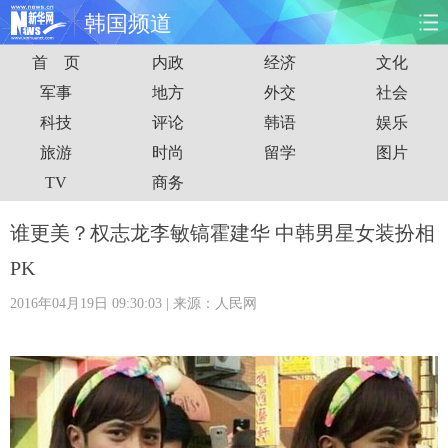
韩国频道
首 页
内政
经济
文化
首页
时政
国际
财经
军事
地方
外交
社会
科技
评论
韩语
娱乐
娱乐
体育
人事
教育
旅游
时尚
留学
图片
时尚
思客
地方
法治
TV
商务
港澳
台湾
华人
汽车
谁更美？权志龙李敏镐霍建华 中韩男星女装扮相
PK
科技
能源
房产
公司
2016年04月19日 09:30:03
| 来源：人民网
图片
视频
彩票
食品
旅游
健康
信息化
数据
金融
公益
军事
无人机