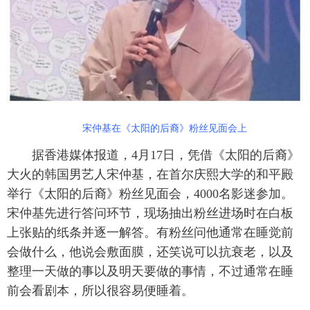
富媒体
摄影
新华广播
新华电视中文
新华电视英文
返回PC
宋仲基在《太阳的后裔》粉丝见面会上
据香港媒体报道，4月17日，凭借《太阳的后裔》
大火的韩国男艺人宋仲基，在首尔庆熙大学的和平殿
举行《太阳的后裔》粉丝见面会，4000名影迷参加。
宋仲基先进行答问环节，现场抽出粉丝进场时在白板
上张贴的纸条并逐一解答。有粉丝问他通常在睡觉前
会做什么，他说会敷面膜，还笑说可以抗衰老，以及
整理一天做的事以及明天要做的事情，不过通常在睡
前会看剧本，所以很容易便睡着。