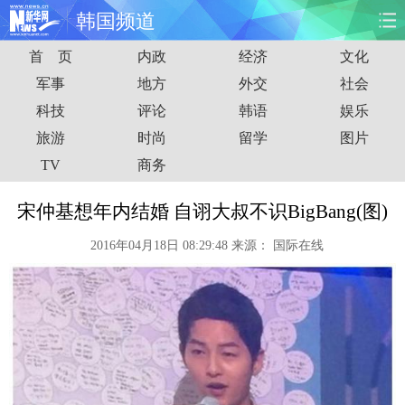
韩国频道
首 页
内政
经济
文化
首页
时政
国际
财经
军事
地方
外交
社会
科技
评论
韩语
娱乐
娱乐
体育
人事
教育
旅游
时尚
留学
图片
时尚
思客
地方
法治
TV
商务
港澳
台湾
华人
汽车
宋仲基想年内结婚 自诩大叔不识BigBang(图)
2016年04月18日 08:29:48
来源：
国际在线
科技
能源
房产
公司
图片
视频
彩票
食品
旅游
健康
信息化
数据
金融
公益
军事
无人机