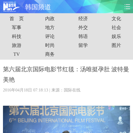
韩国频道
首 页
内政
经济
文化
首页
时政
国际
财经
军事
地方
外交
社会
科技
评论
韩语
娱乐
娱乐
体育
人事
教育
旅游
时尚
留学
图片
时尚
思客
地方
法治
TV
商务
港澳
台湾
华人
汽车
第六届北京国际电影节红毯：汤唯挺孕肚 波特曼
美艳
科技
能源
房产
公司
2016年04月18日 07:18:13
| 来源：国际在线
图片
视频
彩票
食品
旅游
健康
信息化
数据
金融
公益
军事
无人机