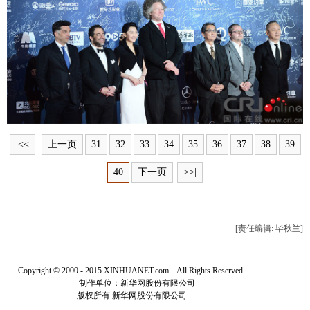
富媒体
摄影
新华广播
新华电视中文
新华电视英文
返回PC
|<<
上一页
31
32
33
34
35
36
37
38
39
40
下一页
>>|
[责任编辑: 毕秋兰]
Copyright © 2000 - 2015 XINHUANET.com All Rights Reserved.
制作单位：新华网股份有限公司
版权所有 新华网股份有限公司