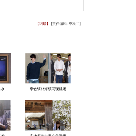
【纠错】
[责任编辑: 毕秋兰]
出水
李敏镐朴海镇同现机场