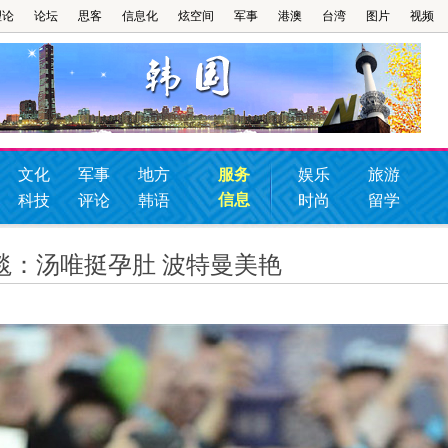
理论
论坛
思客
信息化
炫空间
军事
港澳
台湾
图片
视频
文化
军事
地方
服务
娱乐
旅游
信息
科技
评论
韩语
时尚
留学
毯：汤唯挺孕肚 波特曼美艳