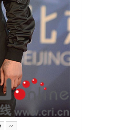
页
>>|