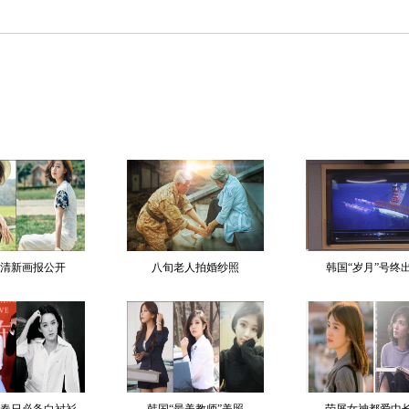
清新画报公开
八旬老人拍婚纱照
韩国“岁月”号终