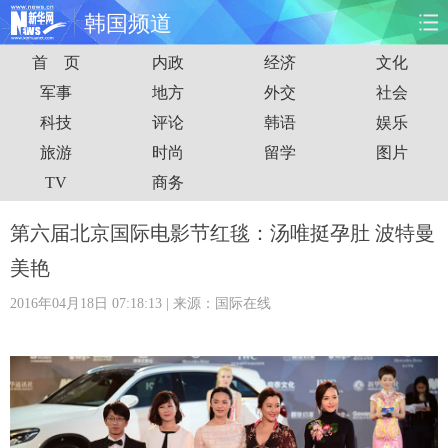
韩国频道
首 页
内政
经济
文化
首页
时政
国际
财经
军事
地方
外交
社会
科技
评论
韩语
娱乐
娱乐
体育
人事
教育
旅游
时尚
留学
图片
时尚
思客
地方
法治
TV
商务
港澳
台湾
华人
汽车
第六届北京国际电影节红毯：汤唯挺孕肚 波特曼
美艳
科技
能源
房产
公司
2016年04月18日 07:18:13
| 来源：国际在线
图片
视频
彩票
食品
旅游
健康
信息化
数据
金融
公益
军事
无人机