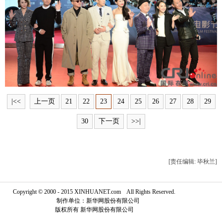
富媒体
摄影
新华广播
新华电视中文
新华电视英文
返回PC
|<<
上一页
21
22
23
24
25
26
27
28
29
30
下一页
>>|
[责任编辑: 毕秋兰]
Copyright © 2000 - 2015 XINHUANET.com All Rights Reserved.
制作单位：新华网股份有限公司
版权所有 新华网股份有限公司