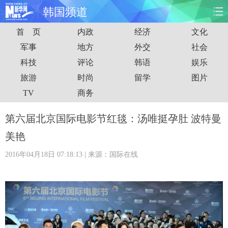
韩国频道
首 页
内政
经济
文化
首页
时政
国际
财经
军事
地方
外交
社会
科技
评论
韩语
娱乐
娱乐
体育
人事
教育
旅游
时尚
留学
图片
时尚
思客
地方
法治
TV
商务
港澳
台湾
华人
汽车
第六届北京国际电影节红毯：汤唯挺孕肚 波特曼
美艳
科技
能源
房产
公司
2016年04月18日 07:18:13
| 来源：国际在线
图片
视频
彩票
食品
旅游
健康
信息化
数据
金融
公益
军事
无人机