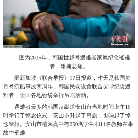
富媒体
摄影
新华广播
新华电视中文
新华电视英文
返回PC
图为2015年，韩国世越号遇难者家属纪念罹难
者，难掩悲痛。
据新加坡《联合早报》17日报道，昨天是韩国岁
月号沉船事故两周年，韩国民众设置联合灵堂纪念遇
难者，全国各地纷纷举行吊唁活动。
遇难者最多的韩国京畿道安山市当地时间上午10
时举行了悼念仪式。安山市升起了吊旗，也响起了悼
念警报。安山市檀园高中有250名学生和11名教师在事
故中罹难。