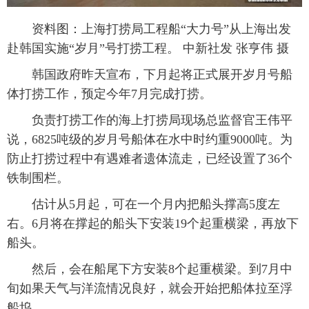
资料图：上海打捞局工程船“大力号”从上海出发
赴韩国实施“岁月”号打捞工程。 中新社发 张亨伟 摄
韩国政府昨天宣布，下月起将正式展开岁月号船
体打捞工作，预定今年7月完成打捞。
负责打捞工作的海上打捞局现场总监督官王伟平
说，6825吨级的岁月号船体在水中时约重9000吨。为
防止打捞过程中有遇难者遗体流走，已经设置了36个
铁制围栏。
估计从5月起，可在一个月内把船头撑高5度左
右。6月将在撑起的船头下安装19个起重横梁，再放下
船头。
然后，会在船尾下方安装8个起重横梁。到7月中
旬如果天气与洋流情况良好，就会开始把船体拉至浮
船坞。