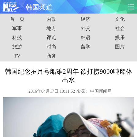
韩国频道
首 页
内政
经济
文化
首页
时政
国际
财经
军事
地方
外交
社会
科技
评论
韩语
娱乐
娱乐
体育
人事
教育
旅游
时尚
留学
图片
时尚
思客
地方
法治
TV
商务
港澳
台湾
华人
汽车
韩国纪念岁月号船难2周年 欲打捞9000吨船体
出水
科技
能源
房产
公司
2016年04月17日 10:11:52
来源：
中国新闻网
图片
视频
彩票
食品
旅游
健康
信息化
数据
金融
公益
军事
无人机