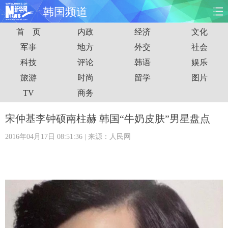
韩国频道
首 页
内政
经济
文化
首页
时政
国际
财经
军事
地方
外交
社会
科技
评论
韩语
娱乐
娱乐
体育
人事
教育
旅游
时尚
留学
图片
时尚
思客
地方
法治
TV
商务
港澳
台湾
华人
汽车
宋仲基李钟硕南柱赫 韩国“牛奶皮肤”男星盘点
2016年04月17日 08:51:36
| 来源：人民网
科技
能源
房产
公司
图片
视频
彩票
食品
旅游
健康
信息化
数据
金融
公益
军事
无人机