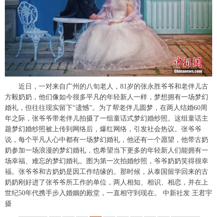
富媒体
摄影
新华广播
新华电视中文
新华电视英文
返回PC
近日，一对来自广州的八旬老人，81岁的张永胜爷爷和老伴儿古
方毅奶奶，他们像如今很多平凡的年轻新人一样，梦想拥有一场梦幻
婚礼，但往往现实留下“遗憾”。为了帮老伴儿圆梦，在两人结婚60周
年之际，张爷爷带老伴儿拍摄了一组童话式梦幻婚纱照。这组童话主
题梦幻婚纱照被上传到网络后，爆红网络，引发社会热议。张爷爷
说，每个平凡人心中都有一场梦幻婚礼，他还有一个愿望，他带古奶
奶参加一场浪漫的梦幻婚礼，也希望当下更多的年轻新人们能拥有一
场幸福、难忘的梦幻婚礼。图为第一次拍婚纱照，爷爷奶奶笑得很幸
福。张爷爷和古奶奶是因工作结缘的。那时候，从泰国留学回来的古
奶奶刚好进了张爷爷所工作的单位，两人相知、相识、相恋，并在上
世纪50年代携手步入婚姻的殿堂，一直相守到现在。 中新社发 王君宇
摄