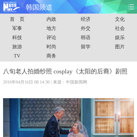
韩国频道
首 页
内政
经济
文化
首页
时政
国际
财经
军事
地方
外交
社会
科技
评论
韩语
娱乐
娱乐
体育
人事
教育
旅游
时尚
留学
图片
时尚
思客
地方
法治
TV
商务
港澳
台湾
华人
汽车
八旬老人拍婚纱照 cosplay《太阳的后裔》剧照
2016年04月16日 08:14:30
| 来源：中国新闻网
科技
能源
房产
公司
图片
视频
彩票
食品
旅游
健康
信息化
数据
金融
公益
军事
无人机