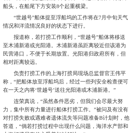
船头，在船尾下方安装8个起重横梁。
“世越号”船体提至浮船坞的工作将在7月中旬天气
情况和洋流情况良好的状态下进行。
报道称，若打捞工作顺利，“世越号”船体将移送
至木浦新港或光阳港。木浦新港虽距离较近但该港为
民营港口，不便于长期放置。光阳港归政府所有，但
相对距离较远。
负责打捞工作的上海打捞局现场总监督官王伟平
称，“把船体放至浮船坞后，经过一些列安全检查便可
在一天之内将‘世越号’送往光阳港或木浦新港。”
连荣真说，“虽然条件恶劣，但我们会尽最大努
力，集中所有力量进行船体打捞工作。”被问及有没有
对打捞失败或遇难者遗体流失等问题准备B计划时，他
答道，“倘若打捞过程中出现什么问题，海洋水产部和