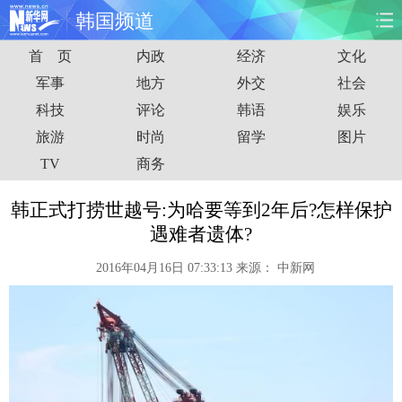
韩国频道
首 页
内政
经济
文化
首页
时政
国际
财经
军事
地方
外交
社会
科技
评论
韩语
娱乐
娱乐
体育
人事
教育
旅游
时尚
留学
图片
时尚
思客
地方
法治
TV
商务
港澳
台湾
华人
汽车
韩正式打捞世越号:为哈要等到2年后?怎样保护
遇难者遗体?
科技
能源
房产
公司
2016年04月16日 07:33:13
来源：
中新网
图片
视频
彩票
食品
旅游
健康
信息化
数据
金融
公益
军事
无人机