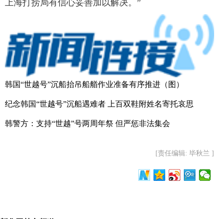
上海打捞局有信心妥善加以解决。”
韩国“世越号”沉船抬吊船艏作业准备有序推进（图）
纪念韩国“世越号”沉船遇难者 上百双鞋附姓名寄托哀思
韩警方：支持“世越”号两周年祭 但严惩非法集会
[责任编辑: 毕秋兰 ]