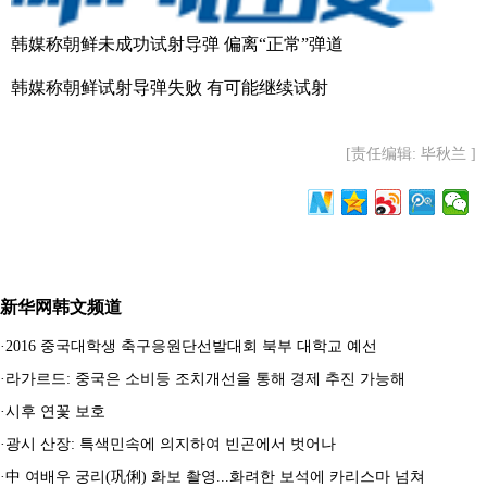
韩媒称朝鲜未成功试射导弹 偏离“正常”弹道
韩媒称朝鲜试射导弹失败 有可能继续试射
[责任编辑: 毕秋兰 ]
新华网韩文频道
·
2016 중국대학생 축구응원단선발대회 북부 대학교 예선
·
라가르드: 중국은 소비등 조치개선을 통해 경제 추진 가능해
·
시후 연꽃 보호
·
광시 산장: 특색민속에 의지하여 빈곤에서 벗어나
·
中 여배우 궁리(巩俐) 화보 촬영...화려한 보석에 카리스마 넘쳐