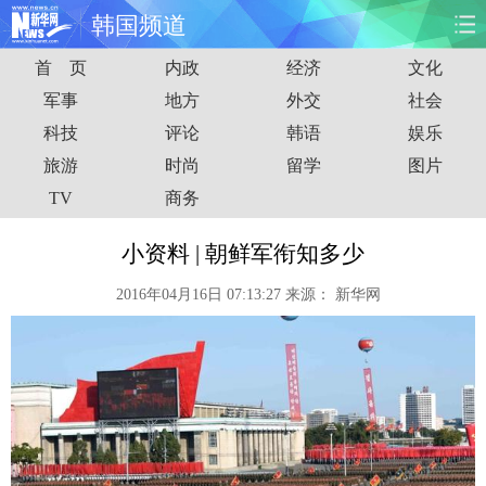
韩国频道
首 页
内政
经济
文化
首页
时政
国际
财经
军事
地方
外交
社会
科技
评论
韩语
娱乐
娱乐
体育
人事
教育
旅游
时尚
留学
图片
时尚
思客
地方
法治
TV
商务
港澳
台湾
华人
汽车
小资料 | 朝鲜军衔知多少
2016年04月16日 07:13:27
来源：
新华网
科技
能源
房产
公司
图片
视频
彩票
食品
旅游
健康
信息化
数据
金融
公益
军事
无人机