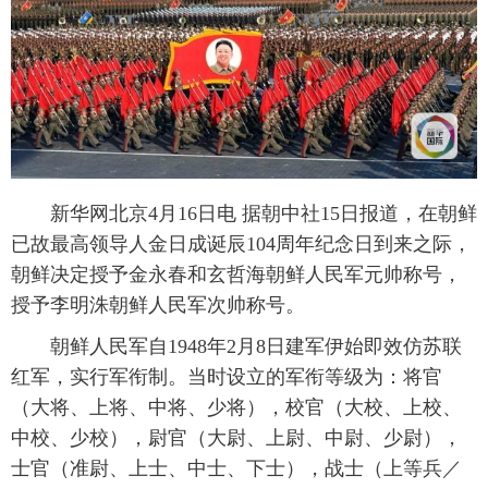
富媒体
摄影
新华广播
新华电视中文
新华电视英文
返回PC
新华网北京4月16日电 据朝中社15日报道，在朝鲜
已故最高领导人金日成诞辰104周年纪念日到来之际，
朝鲜决定授予金永春和玄哲海朝鲜人民军元帅称号，
授予李明洙朝鲜人民军次帅称号。
朝鲜人民军自1948年2月8日建军伊始即效仿苏联
红军，实行军衔制。当时设立的军衔等级为：将官
（大将、上将、中将、少将），校官（大校、上校、
中校、少校），尉官（大尉、上尉、中尉、少尉），
士官（准尉、上士、中士、下士），战士（上等兵／