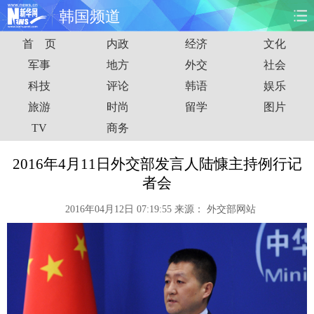
韩国频道
首 页
内政
经济
文化
首页
时政
国际
财经
军事
地方
外交
社会
科技
评论
韩语
娱乐
娱乐
体育
人事
教育
旅游
时尚
留学
图片
时尚
思客
地方
法治
TV
商务
港澳
台湾
华人
汽车
2016年4月11日外交部发言人陆慷主持例行记
者会
科技
能源
房产
公司
2016年04月12日 07:19:55
来源：
外交部网站
图片
视频
彩票
食品
旅游
健康
信息化
数据
金融
公益
军事
无人机