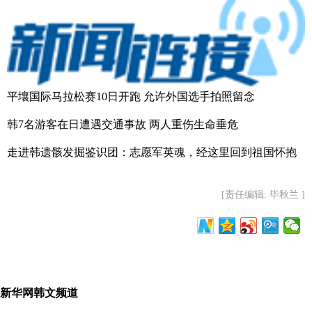
平壤国际马拉松赛10日开跑 允许外国选手拍照留念
韩7名游客在日遭遇交通事故 两人重伤生命垂危
走进韩遗骸发掘鉴识团：志愿军英魂，经这里回到祖国怀抱
[责任编辑: 毕秋兰 ]
新华网韩文频道