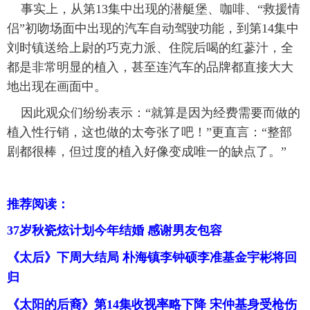
事实上，从第13集中出现的潜艇堡、咖啡、“救援情
侣”初吻场面中出现的汽车自动驾驶功能，到第14集中
刘时镇送给上尉的巧克力派、住院后喝的红蔘汁，全
都是非常明显的植入，甚至连汽车的品牌都直接大大
地出现在画面中。
因此观众们纷纷表示：“就算是因为经费需要而做的
植入性行销，这也做的太夸张了吧！”更直言：“整部
剧都很棒，但过度的植入好像变成唯一的缺点了。”
推荐阅读：
37岁秋瓷炫计划今年结婚 感谢男友包容
《太后》下周大结局 朴海镇李钟硕李准基金宇彬将回
归
《太阳的后裔》第14集收视率略下降 宋仲基身受枪伤