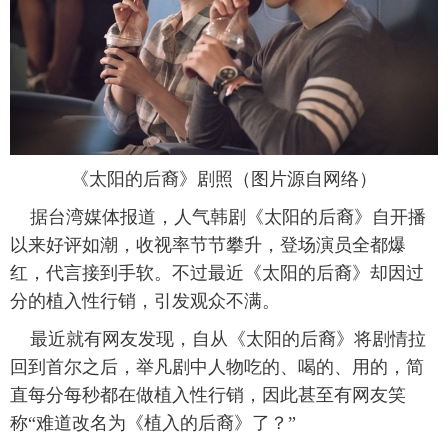
富媒体
摄影
新华广播
新华电视中文
新华电视英文
返回PC
《太阳的后裔》剧照（图片源自网络）
据台湾媒体报道，人气韩剧《太阳的后裔》自开播
以来好评如潮，收视率节节攀升，登场演员全都爆
红，代言接到手软。不过最近《太阳的后裔》却因过
分的植入性行销，引发观众不满。
最近就有网友发现，自从《太阳的后裔》将剧情拉
回到首尔之后，举凡剧中人物吃的、喝的、用的，简
直每分每秒都在做植入性行销，因此甚至有网友笑
称“难道改名为《植入的后裔》了？”