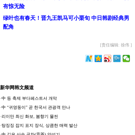
有惊无险
绿叶也有春天！晋九王凯马可小栗旬 中日韩剧经典男
配角
[责任编辑: 徐伟 ]
新华网韩文频道
·
中 등 축제 부다페스트서 개막
·
中 “귀영둥이” 곧 한국서 관광객 만나
·
리이만 최신 화보, 봄향기 물씬
·
탕징징 잡지 표지 장식, 상큼한 매력 발산
·
中 깊은 산속 공차(贡茶) 양성기