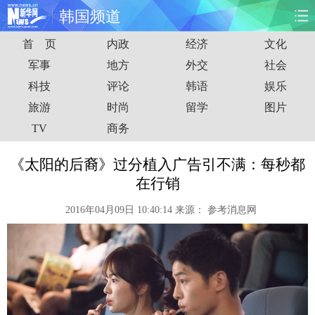
韩国频道
首 页
内政
经济
文化
首页
时政
国际
财经
军事
地方
外交
社会
科技
评论
韩语
娱乐
娱乐
体育
人事
教育
旅游
时尚
留学
图片
时尚
思客
地方
法治
TV
商务
港澳
台湾
华人
汽车
《太阳的后裔》过分植入广告引不满：每秒都
在行销
科技
能源
房产
公司
2016年04月09日 10:40:14
来源：
参考消息网
图片
视频
彩票
食品
旅游
健康
信息化
数据
金融
公益
军事
无人机