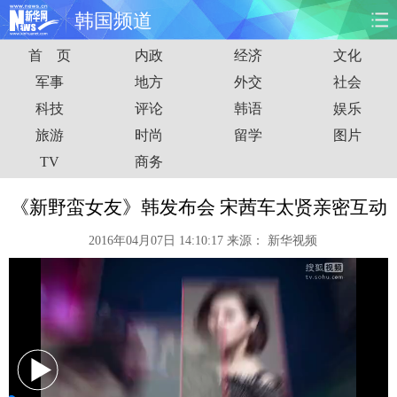
韩国频道
首 页
内政
经济
文化
首页
时政
国际
财经
军事
地方
外交
社会
科技
评论
韩语
娱乐
娱乐
体育
人事
教育
旅游
时尚
留学
图片
时尚
思客
地方
法治
TV
商务
港澳
台湾
华人
汽车
《新野蛮女友》韩发布会 宋茜车太贤亲密互动
2016年04月07日 14:10:17
来源：
新华视频
科技
能源
房产
公司
图片
视频
彩票
食品
旅游
健康
信息化
数据
金融
公益
军事
无人机