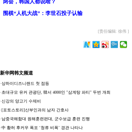
两会，韩国人都说啥？
围棋“人机大战”：李世石投子认输
[责任编辑: 徐伟 ]
新华网韩文频道
·
상하이디즈니랜드 첫 점등
·
초대규모 유커 관광단, 韓서 4000인 "삼계탕 파티" 두번 개최
·
신강의 양고기 수제비
·
[포토스토리]산부인과의 남자 간호사
·
남중국해함대 원해훈련편대, 군수보급 훈련 진행
·
中 황허 후커우 폭포 ‘청류 비폭’ 경관 나타나