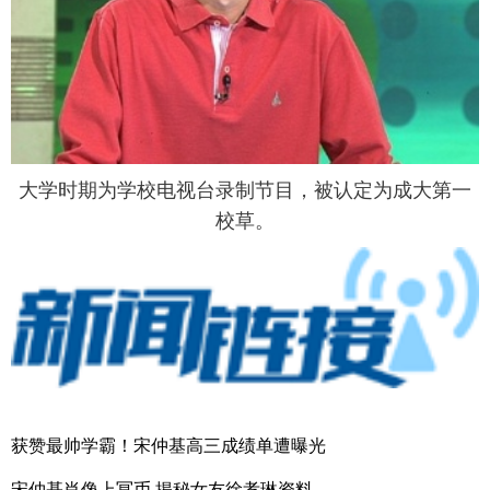
大学时期为学校电视台录制节目，被认定为成大第一
校草。
获赞最帅学霸！宋仲基高三成绩单遭曝光
宋仲基肖像上冥币 揭秘女友徐孝琳资料