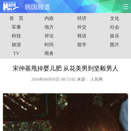
韩国频道
首 页
内政
经济
文化
首页
时政
国际
财经
军事
地方
外交
社会
科技
评论
韩语
娱乐
娱乐
体育
人事
教育
旅游
时尚
留学
图片
时尚
思客
地方
法治
TV
商务
港澳
台湾
华人
汽车
宋仲基甩掉婴儿肥 从花美男到坚毅男人
2016年04月05日 08:53:02
来源：
人民网
科技
能源
房产
公司
图片
视频
彩票
食品
旅游
健康
信息化
数据
金融
公益
军事
无人机