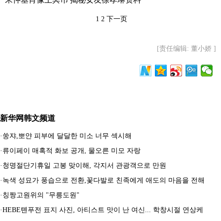
1
2
下一页
[责任编辑: 董小娇 ]
新华网韩文频道
·
쑹쟈,뽀얀 피부에 달달한 미소 너무 섹시해
·
류이페이 매혹적 화보 공개, 물오른 미모 자랑
·
청명절단기휴일 고봉 맞이해, 각지서 관광객으로 만원
·
녹색 성묘가 풍습으로 전환,꽃다발로 친족에게 애도의 마음을 전해
·
칭짱고원위의 "무릉도원"
·
HEBE톈푸전 표지 사진, 아티스트 맛이 난 여신... 학창시절 연상케