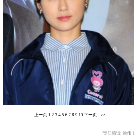
富媒体
摄影
新华广播
新华电视中文
新华电视英文
返回PC
上一页
1
2
3
4
5
6
7
8
9
10
下一页
>>|
[责任编辑: 徐伟 ]