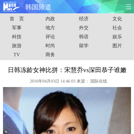
韩国频道
首 页
内政
经济
文化
首页
时政
国际
财经
军事
地方
外交
社会
科技
评论
韩语
娱乐
娱乐
体育
人事
教育
旅游
时尚
留学
图片
时尚
思客
地方
法治
TV
商务
港澳
台湾
华人
汽车
日韩冻龄女神比拼：宋慧乔vs深田恭子谁嫩
2016年04月03日 14:46:03
来源：
国际在线
科技
能源
房产
公司
图片
视频
彩票
食品
旅游
健康
信息化
数据
金融
公益
军事
无人机