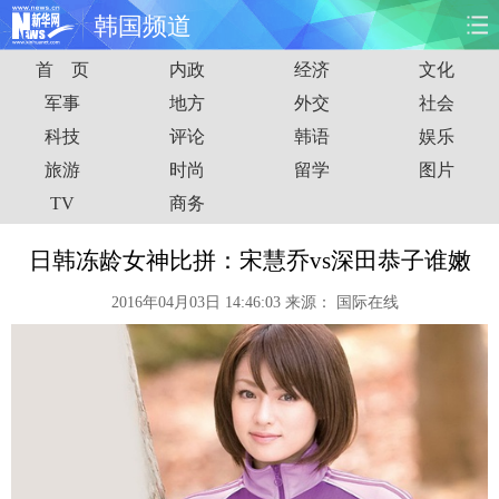
韩国频道
首 页
内政
经济
文化
首页
时政
国际
财经
军事
地方
外交
社会
科技
评论
韩语
娱乐
娱乐
体育
人事
教育
旅游
时尚
留学
图片
时尚
思客
地方
法治
TV
商务
港澳
台湾
华人
汽车
日韩冻龄女神比拼：宋慧乔vs深田恭子谁嫩
2016年04月03日 14:46:03
来源：
国际在线
科技
能源
房产
公司
图片
视频
彩票
食品
旅游
健康
信息化
数据
金融
公益
军事
无人机