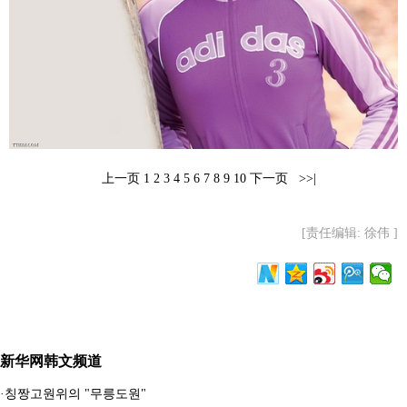
富媒体
摄影
新华广播
新华电视中文
新华电视英文
返回PC
上一页
1
2
3
4
5
6
7
8
9
10
下一页
>>|
[责任编辑: 徐伟 ]
新华网韩文频道
·
칭짱고원위의 "무릉도원"