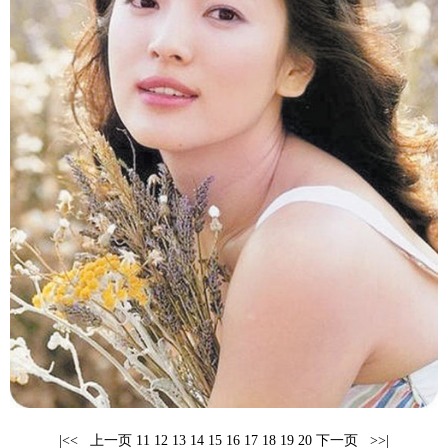
富媒体
摄影
新华广播
新华电视中文
新华电视英文
返回PC
|<<
上一页
11
12
13
14
15
16
17
18
19
20
下一页
>>|