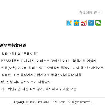
[责任编辑: 徐伟 ]
新华网韩文频道
·
칭짱고원위의 "무릉도원"
·
HEBE톈푸전 표지 사진, 아티스트 맛이 난 여신... 학창시절 연상케
·
린윤(林允) 민소매 원피스 입고 수영장서 물놀이, 다시 청순한 미인어로
·
김정은, 조선 룡성기계연합기업소 동흥산기계공장 시찰
·
朝, 신형 지대공유도무기 시험발사
·
가오위안위안 최신 회보 공개, 섹시하고 귀여운 모습
Copyright © 2000 - 2026 XINHUANET.com All Rights Reserved.