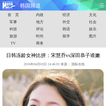
韩国频道
首 页
内政
经济
文化
首页
时政
国际
财经
军事
地方
外交
社会
科技
评论
韩语
娱乐
娱乐
体育
人事
教育
旅游
时尚
留学
图片
时尚
思客
地方
法治
TV
商务
港澳
台湾
华人
汽车
日韩冻龄女神比拼：宋慧乔vs深田恭子谁嫩
2016年04月03日 14:46:03
来源：
国际在线
科技
能源
房产
公司
图片
视频
彩票
食品
旅游
健康
信息化
数据
金融
公益
军事
无人机