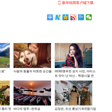
新华炫闻客户端下载
도원"
사람과 동물의 따뜻한 순간들
HEBE톈푸전 표지 사진, 아티스
트 맛이 난 여신... 학창시절 연
상케
 총리 멋
바다의 명주--란위섬
김정은, 조선 룡성기계연합기업