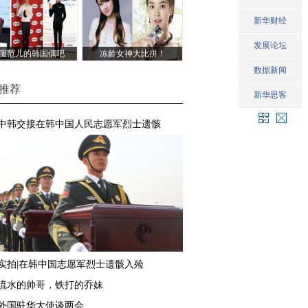
腿范儿的韩国偶吧
冻龄女神大比拼！
推荐
中韩交接在韩中国人民志愿军烈士遗骸
实拍|在韩中国志愿军烈士遗骸入殓
流水的帅哥，铁打的乔妹
外国驻华大使谈两会