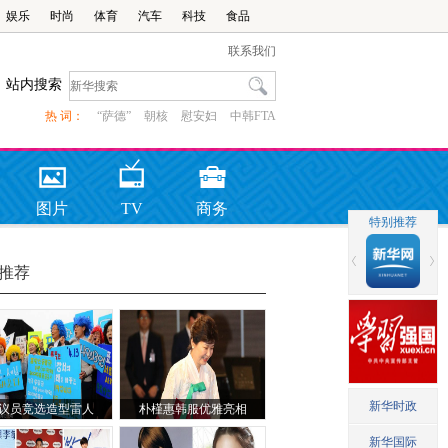
娱乐
时尚
体育
汽车
科技
食品
联系我们
站内搜索
热 词：
“萨德”
朝核
慰安妇
中韩FTA
图片
TV
商务
推荐
议员竞选造型雷人
朴槿惠韩服优雅亮相