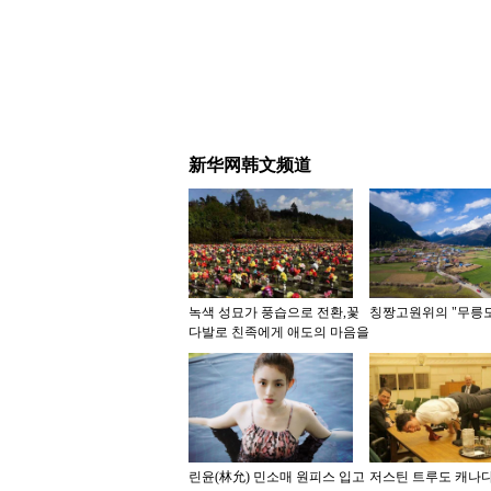
新华网韩文频道
녹색 성묘가 풍습으로 전환,꽃
칭짱고원위의 "무릉
다발로 친족에게 애도의 마음을
전해
린윤(林允) 민소매 원피스 입고
저스틴 트루도 캐나다