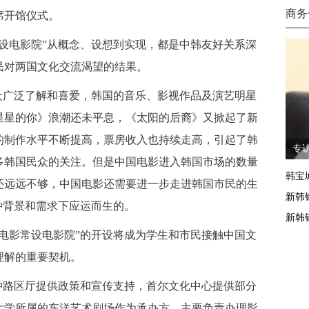
商务
席开馆仪式。
设电影院”从概念、设想到实现，都是中韩友好关系深
民对两国文化交流渴望的结果。
众广泛了解和喜爱，韩国的音乐、影视作品及演艺明星
星星的你》浪潮还未平息，《太阳的后裔》又掀起了新
的制作水平不断提高，票房收入也持续走高，引起了韩
专
多韩国民众的关注。但是中国电影进入韩国市场的数量
韩宝
还远远不够，中国电影还需要进一步走进韩国市民的生
新韩
种背景和需求下应运而生的。
新韩
电影常设电影院”的开设将成为学生和市民接触中国文
理解的重要契机。
钟路区厅提供政策和宣传支持，首尔文化中心提供部分
大学所属的东洋艺术剧场作为承办方，主要负责办理影