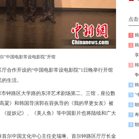
点击
1
韩
2
韩
享
尔“中国电影常设电影院”开馆
3
韩
厅合作开设的“中国电影常设电影院”1日晚举行开馆
争
民的生活。
4
韩
尔市钟路区大学路的东洋艺术剧场第二、三馆，座位数
5
"
红高粱》和韩国导演郭在容执导的《我的早更女友》被
6
朝
、《捉妖记》、《美人鱼》等中国影片也将陆续和广大
7
寿
8
朝
首尔中国文化中心主任史瑞琳、首尔钟路区厅厅长金