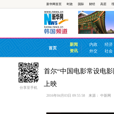
新华网首页
时政
国际
财经
高层
新闻
内政
经济
首页
资讯
外交
社会
首尔“中国电影常设电影
上映
分享至手机
2016年04月03日 09:55:58
来源：
中新网