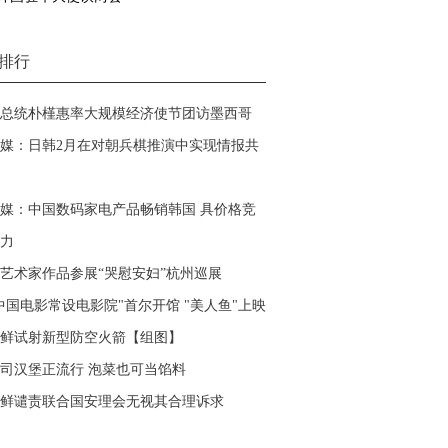
排行
总统朴槿惠率大规模经济使节团访墨西哥
媒：日韩2月在对朝兵棋推演中实现情报共
媒：中国数码家电产品畅销韩国 具价格竞
力
艺术家作品参展“哭慰安妇”杭州巡展
中国电影常设电影院"首尔开馆 "美人鱼"上映
鲜试射新型防空火箭【组图】
司汉堡正流行 泡菜也可当馅料
鲜谴责联合国安理会无视其合理诉求