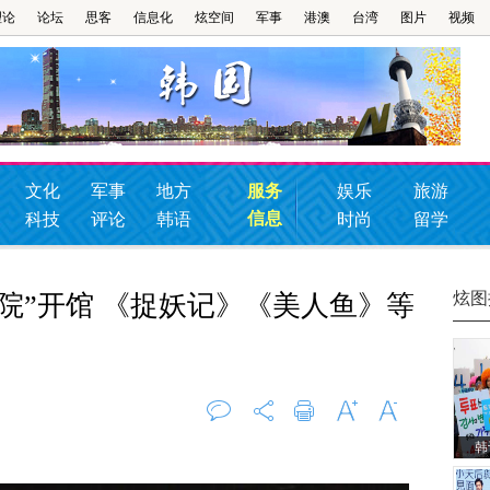
理论
论坛
思客
信息化
炫空间
军事
港澳
台湾
图片
视频
文化
军事
地方
服务
娱乐
旅游
信息
科技
评论
韩语
时尚
留学
炫图
院”开馆 《捉妖记》《美人鱼》等
韩
评论
0
打印
字大
字小