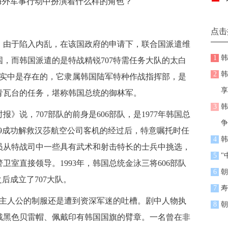
海外军事行动中扮演着什么样的角色？
点击
由于陷入内乱，在该国政府的申请下，联合国派遣维
1
韩
，而韩国派遣的是特战精锐707特需任务大队的太白
2
韩
现实中是存在的，它隶属韩国陆军特种作战指挥部，是
享
青瓦台的任务，堪称韩国总统的御林军。
3
韩
》说，707部队的前身是606部队，是1977年韩国总
争
-9成功解救汉莎航空公司客机的经过后，特意嘱托时任
4
韩
员从特战司中一些具有武术和射击特长的士兵中挑选，
5
"
室直接领导。1993年，韩国总统金泳三将606部队
6
朝
后成立了707大队。
7
寿
中主人公的制服还是遭到资深军迷的吐槽。剧中人物执
8
朝
戴黑色贝雷帽、佩戴印有韩国国旗的臂章。一名曾在非