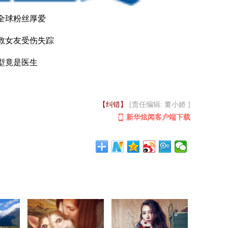
全球粉丝厚爱
救女友受伤失踪
型竟是医生
【纠错】
[责任编辑: 董小娇 ]
新华炫闻客户端下载