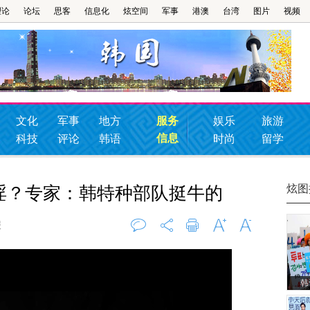
理论
论坛
思客
信息化
炫空间
军事
港澳
台湾
图片
视频
文化
军事
地方
服务
娱乐
旅游
信息
科技
评论
韩语
时尚
留学
炫图
淫？专家：韩特种部队挺牛的
报
评论
0
打印
字大
字小
韩