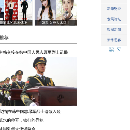
腿范儿的韩国偶吧
冻龄女神大比拼！
推荐
中韩交接在韩中国人民志愿军烈士遗骸
实拍|在韩中国志愿军烈士遗骸入殓
流水的帅哥，铁打的乔妹
外国驻华大使谈两会