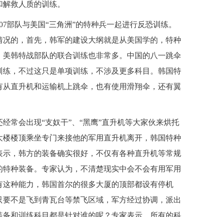
和解救人质的训练。
7部队与美国“三角洲”的特种兵一起进行反恐训练。
情况的，首先，韩军的建设大纲就是从美国学的，特种
。美韩特战部队的联合训练也非常多。中国的八一跳伞
训练，不过这只是单项训练，不涉及更多科目。韩国特
有从直升机和运输机上跳伞，也有使用滑翔伞，还有翼
常会出现“支奴干”、“黑鹰”直升机等大家伙来烘托
大楼楼顶乘坐专门来接他的军用直升机离开，韩国特种
表示，韩方的装备确实很好，不仅有各种直升机等常规
的特种装备。专家认为，不清楚现实中会不会有用军用
有这种能力，韩国首尔的很多大厦的顶部都设有停机
只要不是飞到青瓦台等禁飞区域，军方经过协调，派出
装备和训练科目都是针对谁的呢？专家表示，所有的科