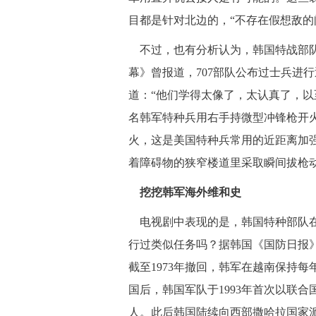
目都是针对北边的，“不存在假想敌的
不过，也有分析认为，韩国特战部队
幕》曾报道，707部队公布过士兵进
道：“他们学得太像了，太认真了，以
名韩军特种兵用右手持微型冲锋枪开火
火，这是美国特种兵常用的近距离加
着障碍物的狭窄楼道里采取瞬间拔枪
挖挖韩军海外维和史
电视剧中表现的是，韩国特种部队在
行过类似任务吗？据韩国《国防日报》
截至1973年撤回，韩军在越南保持每年
国后，韩国军队于1993年首次以联合
人。此后韩国陆续向西部撒哈拉国家派