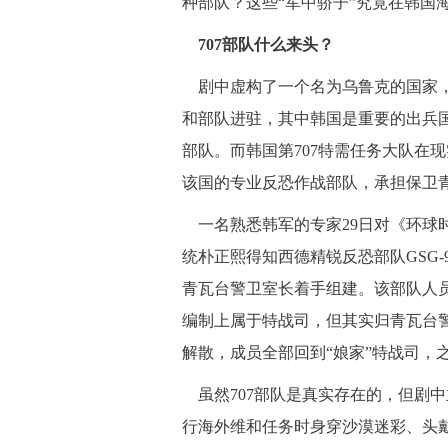
种部队？这些“军中骄子”究竟在韩国
707部队什么来头？
剧中虚构了一个名为乌鲁克的国家，
和部队进驻，其中韩国是重要的出兵国
部队。而韩国第707特需任务大队在
该国的专业反恐作战部队，承担保卫
一名熟悉韩军的专家29日对《环球时报
统朴正熙得知西德精锐反恐部队GSG
青瓦台警卫室长着手组建。该部队人
编制上属于特战司，但其实归青瓦台警卫
解散，成员全部回到“娘家”特战司，之
虽然707部队是真实存在的，但剧
行海外维和任务时身穿沙漠迷彩、头