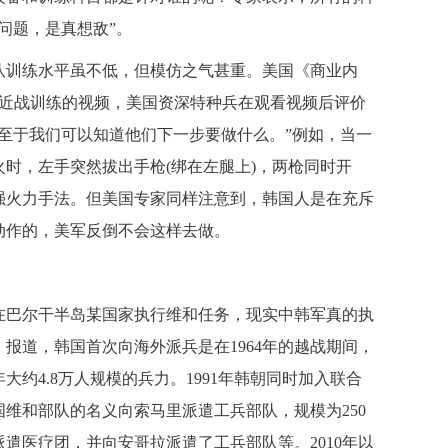
问题，是真想敌”。
训练水平虽不低，但模仿之气甚重。美国《商业内
行近战训练的视频，美国资深特种兵在观看视频后评价
至于我们可以知道他们下一步要做什么。”例如，当一
时，左手突然拔出手枪(绑在左腿上)，两枪同时开
强火力手法。但美国专家同样注意到，韩国人是在充斥
动作的，美军反倒不会这样去做。
巴尔干半岛某国家执行维和任务，现实中韩军真的执
报道，韩国首次向海外派兵是在1964年的越战期间，
大约4.8万人规模的兵力。1991年韩朝同时加入联合
国维和部队的名义向索马里派遣工兵部队，规模为250
遣医疗团，并向安哥拉派遣了工兵部队等。2010年以