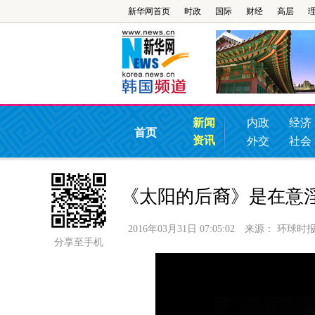
新华网首页
时政
国际
财经
高层
新闻
内政
经济
首页
资讯
外交
社会
《太阳的后裔》是在意
2016年03月31日 07:05:02
来源：
环球时
分享至手机