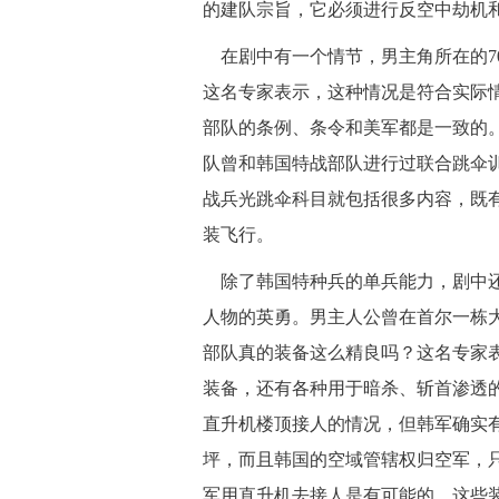
的建队宗旨，它必须进行反空中劫机
在剧中有一个情节，男主角所在的70
这名专家表示，这种情况是符合实际
部队的条例、条令和美军都是一致的
队曾和韩国特战部队进行过联合跳伞
战兵光跳伞科目就包括很多内容，既
装飞行。
除了韩国特种兵的单兵能力，剧中还经
人物的英勇。男主人公曾在首尔一栋
部队真的装备这么精良吗？这名专家
装备，还有各种用于暗杀、斩首渗透
直升机楼顶接人的情况，但韩军确实
坪，而且韩国的空域管辖权归空军，
军用直升机去接人是有可能的。这些