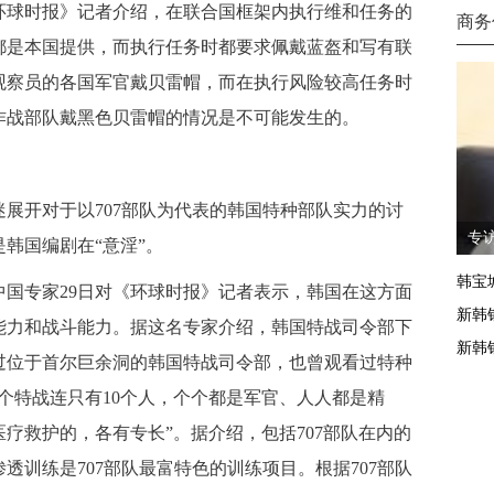
环球时报》记者介绍，在联合国框架内执行维和任务的
商务
都是本国提供，而执行任务时都要求佩戴蓝盔和写有联
观察员的各国军官戴贝雷帽，而在执行风险较高任务时
作战部队戴黑色贝雷帽的情况是不可能发生的。
展开对于以707部队为代表的韩国特种部队实力的讨
专
韩国编剧在“意淫”。
韩宝
国专家29日对《环球时报》记者表示，韩国在这方面
新韩
能力和战斗能力。据这名专家介绍，韩国特战司令部下
新韩
访过位于首尔巨余洞的韩国特战司令部，也曾观看过特种
个特战连只有10个人，个个都是军官、人人都是精
疗救护的，各有专长”。据介绍，包括707部队在内的
透训练是707部队最富特色的训练项目。根据707部队