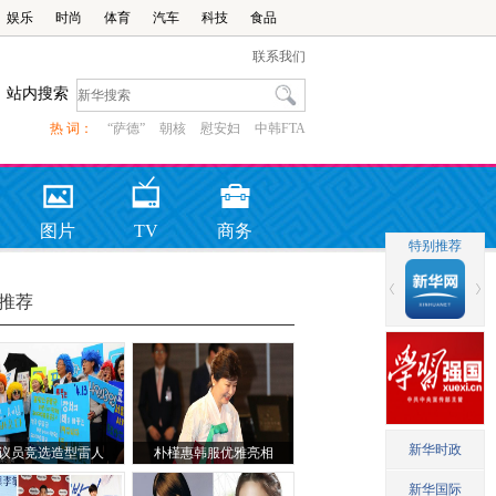
娱乐
时尚
体育
汽车
科技
食品
联系我们
站内搜索
热 词：
“萨德”
朝核
慰安妇
中韩FTA
图片
TV
商务
推荐
议员竞选造型雷人
朴槿惠韩服优雅亮相