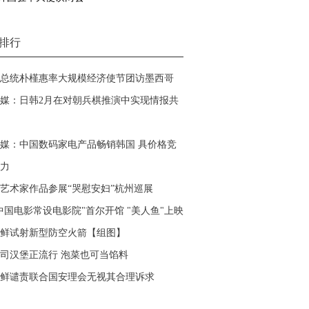
排行
总统朴槿惠率大规模经济使节团访墨西哥
媒：日韩2月在对朝兵棋推演中实现情报共
媒：中国数码家电产品畅销韩国 具价格竞
力
艺术家作品参展“哭慰安妇”杭州巡展
中国电影常设电影院"首尔开馆 "美人鱼"上映
鲜试射新型防空火箭【组图】
司汉堡正流行 泡菜也可当馅料
鲜谴责联合国安理会无视其合理诉求