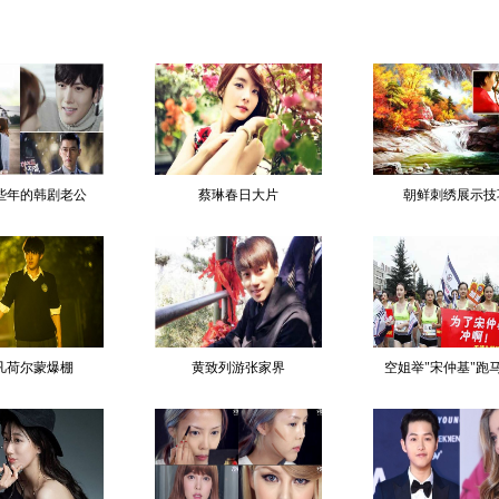
些年的韩剧老公
蔡琳春日大片
朝鲜刺绣展示技
凡荷尔蒙爆棚
黄致列游张家界
空姐举"宋仲基"跑