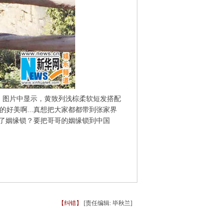
。图片中显示，黄致列浅棕柔软短发搭配
好美啊...真想把大家都都带到张家界
挂了姻缘锁？要把哥哥的姻缘锁到中国
【纠错】
[责任编辑: 毕秋兰]