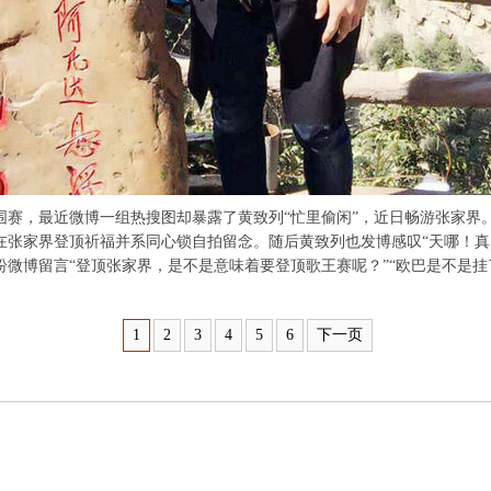
，最近微博一组热搜图却暴露了黄致列“忙里偷闲”，近日畅游张家界
张家界登顶祈福并系同心锁自拍留念。随后黄致列也发博感叹“天哪！真的
纷微博留言“登顶张家界，是不是意味着要登顶歌王赛呢？”“欧巴是不是
1
2
3
4
5
6
下一页