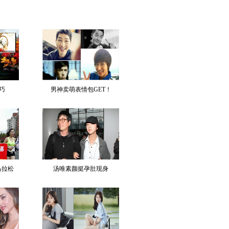
巧
男神卖萌表情包GET！
马拉松
汤唯素颜挺孕肚现身