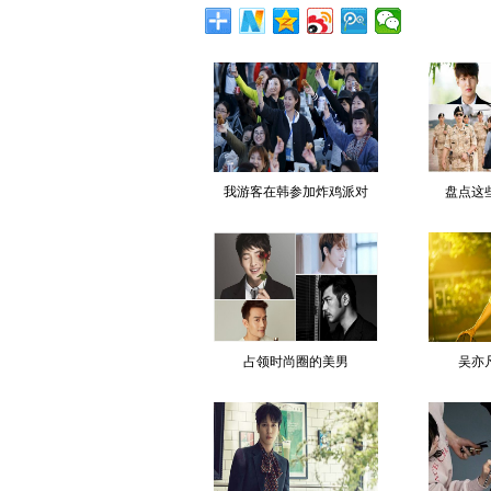
我游客在韩参加炸鸡派对
盘点这
占领时尚圈的美男
吴亦