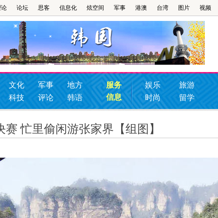
理论
论坛
思客
信息化
炫空间
军事
港澳
台湾
图片
视频
文化
军事
地方
服务
娱乐
旅游
信息
科技
评论
韩语
时尚
留学
决赛 忙里偷闲游张家界【组图】