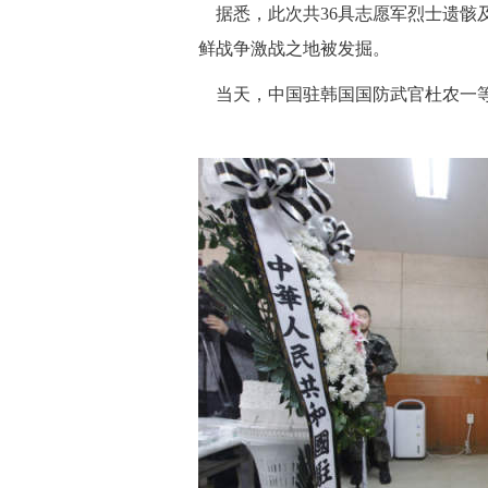
据悉，此次共36具志愿军烈士遗骸及
鲜战争激战之地被发掘。
当天，中国驻韩国国防武官杜农一等