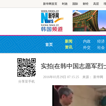
新华网首页
时政
国际
财经
高层
新闻
内政
经济
首页
资讯
外交
社会
实拍|在韩中国志愿军烈
2016年03月29日 07:15:25
来源：
新华网
分享至手机