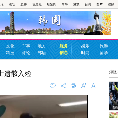
理论
论坛
思客
信息化
炫空间
军事
港澳
台湾
图片
视频
文化
军事
地方
服务
娱乐
旅游
信息
科技
评论
韩语
时尚
留学
炫图
士遗骸入殓
评论
0
打印
字大
字小
我