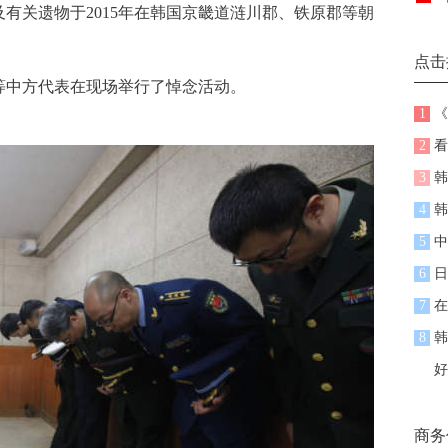
有关遗物于2015年在韩国京畿道涟川郡、铁原郡等朝
点击
中方代表在现场举行了悼念活动。
1
《
2
看
3
韩
4
韩
5
中
6
日
7
在
8
韩
好
商务