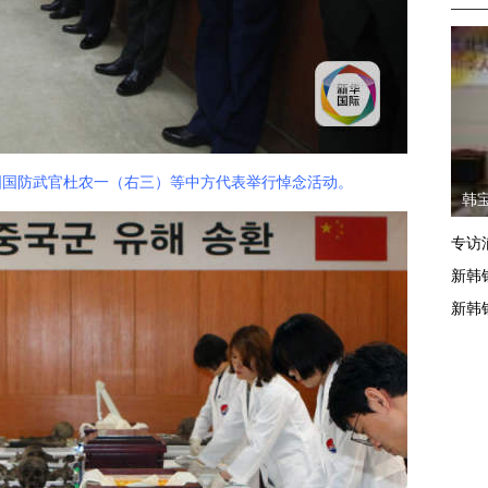
国国防武官杜农一（右三）等中方代表举行悼念活动。
韩
专访
新韩
新韩