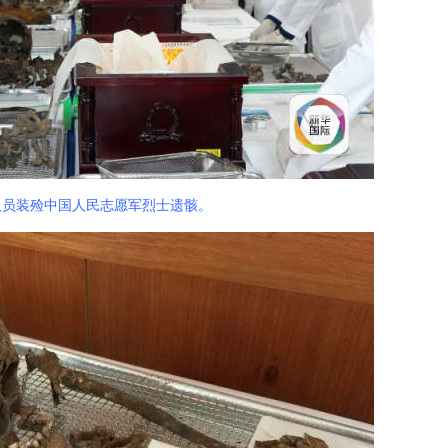
人员装殓中国人民志愿军烈士遗骸。