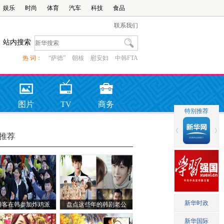
娱乐
时尚
体育
汽车
科技
食品
联系我们
站内搜索
热 词：
“萨德”
朝核
慰安妇
中韩FTA
图片
TV
商务
推荐
游客在韩参加炸鸡派
盘点这些年的韩剧老公
对