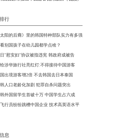
排行
太阳的后裔》里的韩国特种部队实力有多强
看别国孩子在幼儿园都学点啥？
日"慰安妇"协议被指违宪 韩政府成被告
给涉华旅行社亮红灯:不得接待中国游客
国出境游客增2倍 不去韩国去日本泰国
韩人口老龄化加剧 犯罪自杀问题突出
韩外国留学生首破十万 中国学生占六成
飞行员纷纷跳槽中国企业 技术高英语水平
信息