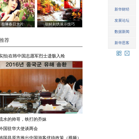
蔡琳春日大片
朝鲜刺绣展示技巧
推荐
实拍|在韩中国志愿军烈士遗骸入殓
流水的帅哥，铁打的乔妹
外国驻华大使谈两会
韩国昌原市推出中国游客优待政策（视频）