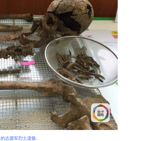
摄的志愿军烈士遗骸。