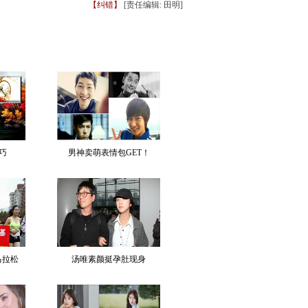
【纠错】
[责任编辑: 田明]
巧
男神卖萌表情包GET！
马拉松
汤唯素颜挺孕肚现身