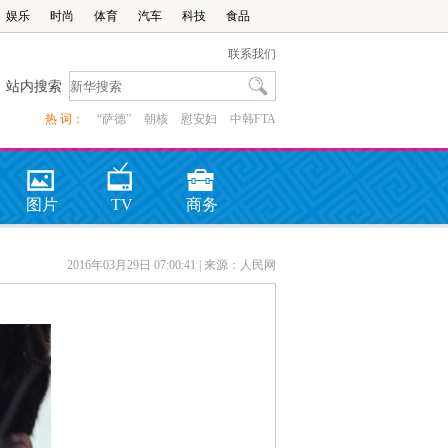
娱乐
时尚
体育
汽车
科技
食品
联系我们
站内搜索
热 词：
“萨德”
朝核
慰安妇
中韩FTA
图片
TV
商务
2016年03月29日 07:00:41
| 来源：人民网