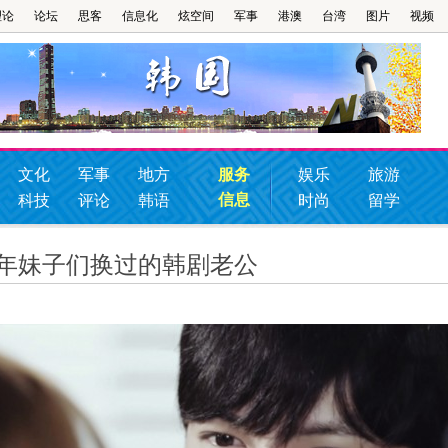
理论
论坛
思客
信息化
炫空间
军事
港澳
台湾
图片
视频
文化
军事
地方
服务
娱乐
旅游
信息
科技
评论
韩语
时尚
留学
些年妹子们换过的韩剧老公