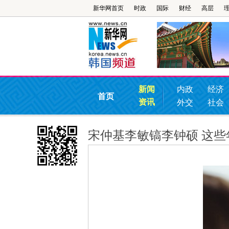
新华网首页
时政
国际
财经
高层
新闻
内政
经济
首页
资讯
外交
社会
宋仲基李敏镐李钟硕 这