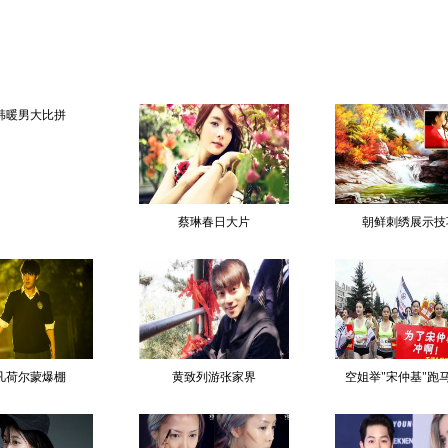
韩暖男大比拼
蔡琳春日大片
朝鲜刺绣展示技
凡荷尔蒙爆棚
黄致列游张家界
空姐举"宋仲基"跑