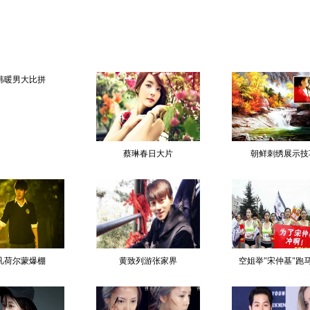
韩暖男大比拼
蔡琳春日大片
朝鲜刺绣展示技
凡荷尔蒙爆棚
黄致列游张家界
空姐举"宋仲基"跑