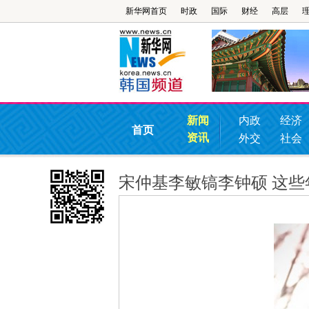
新华网首页
时政
国际
财经
高层
新闻
内政
经济
首页
资讯
外交
社会
宋仲基李敏镐李钟硕 这