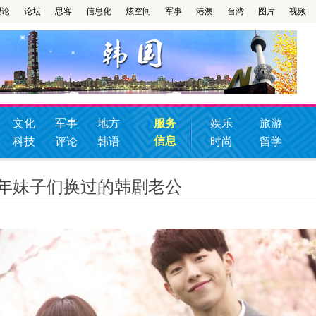
理论
论坛
思客
信息化
炫空间
军事
港澳
台湾
图片
视频
文化
军事
地方
服务
娱乐
旅游
信息
科技
评论
韩语
时尚
留学
些年妹子们换过的韩剧老公