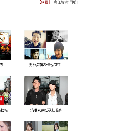
【纠错】
[责任编辑: 田明]
巧
男神卖萌表情包GET！
马拉松
汤唯素颜挺孕肚现身