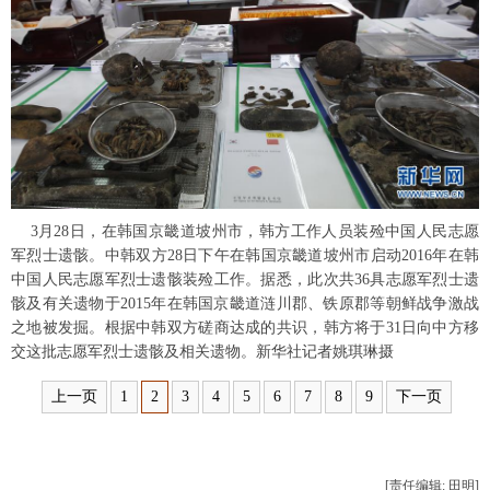
富媒体
摄影
新华广播
新华电视中文
新华电视英文
返回PC
3月28日，在韩国京畿道坡州市，韩方工作人员装殓中国人民志愿
军烈士遗骸。中韩双方28日下午在韩国京畿道坡州市启动2016年在韩
中国人民志愿军烈士遗骸装殓工作。据悉，此次共36具志愿军烈士遗
骸及有关遗物于2015年在韩国京畿道涟川郡、铁原郡等朝鲜战争激战
之地被发掘。根据中韩双方磋商达成的共识，韩方将于31日向中方移
交这批志愿军烈士遗骸及相关遗物。新华社记者姚琪琳摄
上一页
1
2
3
4
5
6
7
8
9
下一页
[责任编辑: 田明]