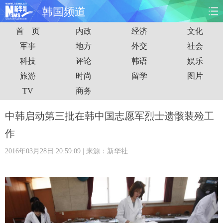
韩国频道
首 页
内政
经济
文化
首页
时政
国际
财经
军事
地方
外交
社会
科技
评论
韩语
娱乐
娱乐
体育
人事
教育
旅游
时尚
留学
图片
时尚
思客
地方
法治
TV
商务
港澳
台湾
华人
汽车
中韩启动第三批在韩中国志愿军烈士遗骸装殓工
作
科技
能源
房产
公司
2016年03月28日 20:59:09
| 来源：新华社
图片
视频
彩票
食品
旅游
健康
信息化
数据
金融
公益
军事
无人机