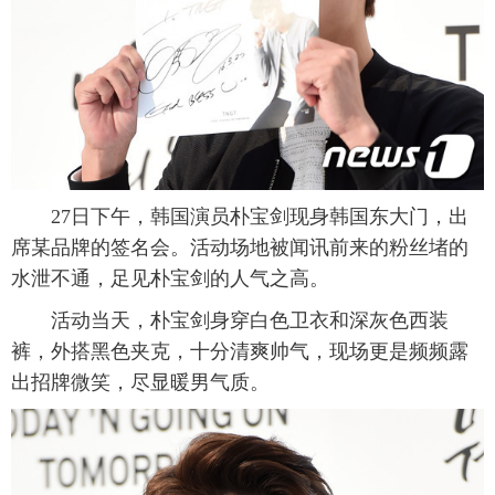
富媒体
摄影
新华广播
新华电视中文
新华电视英文
返回PC
27日下午，韩国演员朴宝剑现身韩国东大门，出
席某品牌的签名会。活动场地被闻讯前来的粉丝堵的
水泄不通，足见朴宝剑的人气之高。
活动当天，朴宝剑身穿白色卫衣和深灰色西装
裤，外搭黑色夹克，十分清爽帅气，现场更是频频露
出招牌微笑，尽显暖男气质。