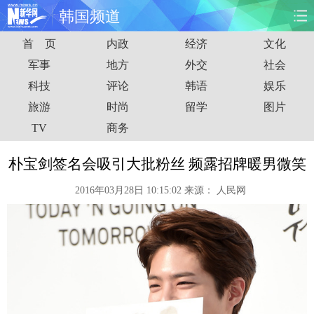
韩国频道
首 页
内政
经济
文化
首页
时政
国际
财经
军事
地方
外交
社会
科技
评论
韩语
娱乐
娱乐
体育
人事
教育
旅游
时尚
留学
图片
时尚
思客
地方
法治
TV
商务
港澳
台湾
华人
汽车
朴宝剑签名会吸引大批粉丝 频露招牌暖男微笑
2016年03月28日 10:15:02
来源：
人民网
科技
能源
房产
公司
图片
视频
彩票
食品
旅游
健康
信息化
数据
金融
公益
军事
无人机