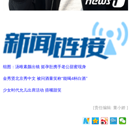
组图：汤唯素颜出镜 挺孕肚携手老公甜蜜现身
金秀贤北京秀中文 被问酒量笑称“能喝4杯白酒”
少女时代允儿出席活动 捂嘴甜笑
[责任编辑: 董小娇 ]