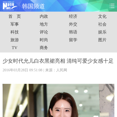
韩国频道
首 页
内政
经济
文化
首页
时政
国际
财经
军事
地方
外交
社会
科技
评论
韩语
娱乐
娱乐
体育
人事
教育
旅游
时尚
留学
图片
时尚
思客
地方
法治
TV
商务
港澳
台湾
华人
汽车
少女时代允儿白衣黑裙亮相 清纯可爱少女感十足
2016年03月28日 09:51:08
| 来源：人民网
科技
能源
房产
公司
图片
视频
彩票
食品
旅游
健康
信息化
数据
金融
公益
军事
无人机