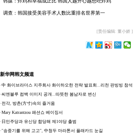
韩媒：炸鸡和幸福成正比 韩国人越开心越想吃炸鸡
调查：韩国接受美容手术人数比重排名世界第一
[责任编辑: 董小娇 ]
新华网韩文频道
·
中 화이브라더스 지주회사 화이하오한 전략 발표회...리천 판빙빙 참석
·
씨엔블루 컴백 이미지 공개...따뜻한 봄남자로 변신
·
전각, 방촌(方寸)속의 즐거움
·
Mary Katrantzou 패션쇼 베이징서
·
日민주당과 유신당 합당해 제1야당 출범
·
"송중기를 위해 고고", 中청두 마라톤서 플래카드 눈길