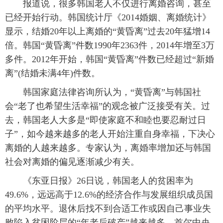
报道说，很多韩国老人不仅进行离婚咨询，甚至
富媒体
摄影
新华广播
已经开始行动。韩国统计厅《2014婚姻、离婚统计》
显示，结婚20年以上离婚的“黄昏离”过去20年猛增14
新华电视中文
新华电视英文
返回PC
倍。韩国“黄昏离”件数1990年2363件，2014年增至3万
多件。2012年开始，韩国“黄昏离”件数已经超过“新婚
离”(结婚未满4年)件数。
韩国家庭法律咨询所认为，“黄昏离”与韩国社
会“老了也希望生活幸福”的观念被广泛接受有关。过
去，韩国老人大多是“即使家庭不和睦也要忍耐过日
子”，如今越来越多的老人开始注重自身幸福，下决心
离婚的人越来越多。专家认为，离婚率增加还与韩国
社会对离婚的偏见逐渐减少有关。
《东亚日报》26日说，韩国老人的贫困率为
49.6%，远远高于12.6%的经济合作与发展组织成员国
的平均水平。退休后找不到合适工作或因自己事业失
败陷入贫困阶层的“年老后破产”越来越多。首尔中央