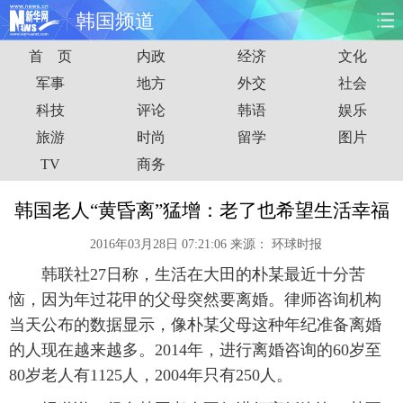
韩国频道
首 页
内政
经济
文化
首页
时政
国际
财经
军事
地方
外交
社会
科技
评论
韩语
娱乐
娱乐
体育
人事
教育
旅游
时尚
留学
图片
时尚
思客
地方
法治
TV
商务
港澳
台湾
华人
汽车
韩国老人“黄昏离”猛增：老了也希望生活幸福
2016年03月28日 07:21:06
来源：
环球时报
科技
能源
房产
公司
韩联社27日称，生活在大田的朴某最近十分苦
图片
视频
彩票
食品
恼，因为年过花甲的父母突然要离婚。律师咨询机构
当天公布的数据显示，像朴某父母这种年纪准备离婚
旅游
健康
信息化
数据
的人现在越来越多。2014年，进行离婚咨询的60岁至
80岁老人有1125人，2004年只有250人。
金融
公益
军事
无人机