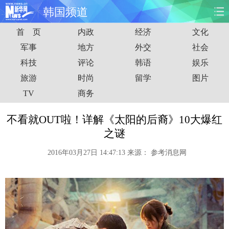
韩国频道
首 页
内政
经济
文化
首页
时政
国际
财经
军事
地方
外交
社会
科技
评论
韩语
娱乐
娱乐
体育
人事
教育
旅游
时尚
留学
图片
时尚
思客
地方
法治
TV
商务
港澳
台湾
华人
汽车
不看就OUT啦！详解《太阳的后裔》10大爆红
之谜
科技
能源
房产
公司
2016年03月27日 14:47:13
来源：
参考消息网
图片
视频
彩票
食品
旅游
健康
信息化
数据
金融
公益
军事
无人机