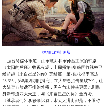
富媒体
摄影
新华广播
新华电视中文
新华电视英文
返回PC
《太阳的后裔》剧照
据台湾媒体报道，由宋慧乔和宋仲基主演的韩剧
《太阳的后裔》收视火爆，上周播第6集韩国收视率已
经超越《来自星星的你》完结篇，第7集收视率高达
28.3%，第8集则刚刚播完，在大陆总点击量破7亿，让
大陆官方放话不排除禁播，男主角宋仲基更因此剧跻
身新韩流四大天王，与《来自星星的你》金秀贤、
《继承者们》李敏镐比肩，宋太太满街都是，不看你