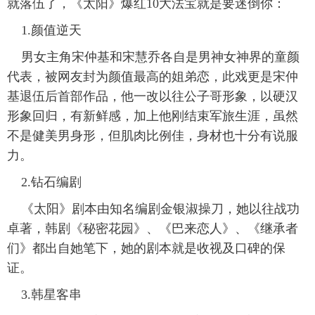
就落伍了，《太阳》爆红10大法宝就是要迷倒你：
1.颜值逆天
男女主角宋仲基和宋慧乔各自是男神女神界的童颜
代表，被网友封为颜值最高的姐弟恋，此戏更是宋仲
基退伍后首部作品，他一改以往公子哥形象，以硬汉
形象回归，有新鲜感，加上他刚结束军旅生涯，虽然
不是健美男身形，但肌肉比例佳，身材也十分有说服
力。
2.钻石编剧
《太阳》剧本由知名编剧金银淑操刀，她以往战功
卓著，韩剧《秘密花园》、《巴来恋人》、《继承者
们》都出自她笔下，她的剧本就是收视及口碑的保
证。
3.韩星客串