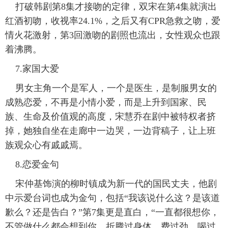
打破韩剧第8集才接吻的定律，双宋在第4集就演出
红酒初吻，收视率24.1%，之后又有CPR急救之吻，爱
情火花激射，第3回激吻的剧照也流出，女性观众也跟
着沸腾。
7.家国大爱
男女主角一个是军人，一个是医生，是制服男女的
成熟恋爱，不再是小情小爱，而是上升到国家、民
族、生命及价值观的高度，宋慧乔在剧中被特权者挤
掉，她独自坐在走廊中一边哭，一边背稿子，让上班
族观众心有戚戚焉。
8.恋爱金句
宋仲基饰演的柳时镇成为新一代的国民丈夫，他剧
中示爱台词也成为金句，包括“我该说什么这？是该道
歉么？还是告白？”第7集更是直白，“一直都很想你，
不管做什么都会想到你，折腾过身体、费过劲，喝过