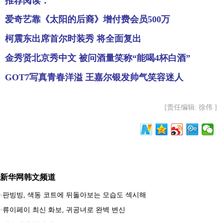
推荐阅读：
爱奇艺靠《太阳的后裔》增付费会员500万
柯震东出席首尔时装秀 将全面复出
金秀贤北京秀中文 被问酒量笑称“能喝4杯白酒”
GOT7写真青春洋溢 王嘉尔银发帅气笑容迷人
[责任编辑: 徐伟 ]
新华网韩文频道
·
판빙빙, 색동 코트에 뒤돌아보는 모습도 섹시해
·
류이페이 최신 화보, 귀공녀로 완벽 변신