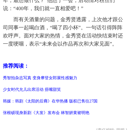
年，最想做什么？”他想了一会，后动情对粉丝们
说：“400年，我们就一直相爱吧！”
而有关酒量的问题，金秀贤透露，上次他才跟公
司同事一起喝白酒，“喝了四小杯”。一句话引得阵阵
欢呼声。面对大家的热情，金秀贤在活动快结束时还
一度哽咽，表示“未来会以作品再次和大家见面”。
推荐阅读：
秀智拍杂志写真 变身摩登女郎展性感魅力
少女时代允儿出席活动 捂嘴甜笑
韩媒：韩剧《太阳的后裔》在华热播 版权已售往27国
张根硕现身新剧《大发》发布会 林智妍黄裙明艳