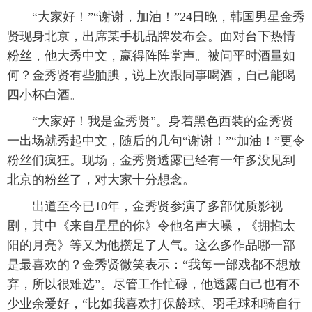
“大家好！”“谢谢，加油！”24日晚，韩国男星金秀
贤现身北京，出席某手机品牌发布会。面对台下热情
粉丝，他大秀中文，赢得阵阵掌声。被问平时酒量如
何？金秀贤有些腼腆，说上次跟同事喝酒，自己能喝
四小杯白酒。
“大家好！我是金秀贤”。身着黑色西装的金秀贤
一出场就秀起中文，随后的几句“谢谢！”“加油！”更令
粉丝们疯狂。现场，金秀贤透露已经有一年多没见到
北京的粉丝了，对大家十分想念。
出道至今已10年，金秀贤参演了多部优质影视
剧，其中《来自星星的你》令他名声大噪，《拥抱太
阳的月亮》等又为他攒足了人气。这么多作品哪一部
是最喜欢的？金秀贤微笑表示：“我每一部戏都不想放
弃，所以很难选”。尽管工作忙碌，他透露自己也有不
少业余爱好，“比如我喜欢打保龄球、羽毛球和骑自行