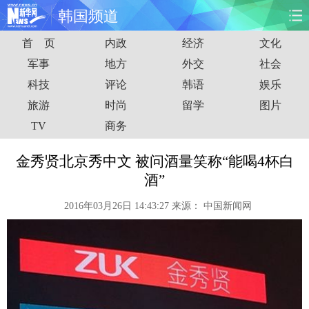
韩国频道
首 页
内政
经济
文化
首页
时政
国际
财经
军事
地方
外交
社会
科技
评论
韩语
娱乐
娱乐
体育
人事
教育
旅游
时尚
留学
图片
时尚
思客
地方
法治
TV
商务
港澳
台湾
华人
汽车
金秀贤北京秀中文 被问酒量笑称“能喝4杯白
酒”
科技
能源
房产
公司
2016年03月26日 14:43:27
来源：
中国新闻网
图片
视频
彩票
食品
旅游
健康
信息化
数据
金融
公益
军事
无人机